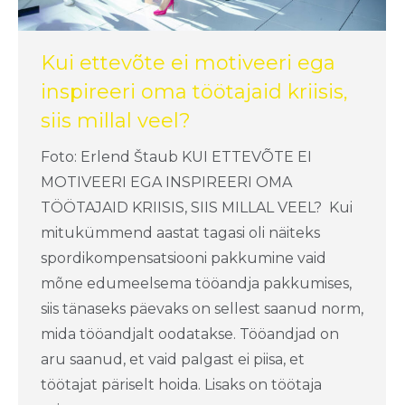
Kui ettevõte ei motiveeri ega
inspireeri oma töötajaid kriisis,
siis millal veel?
Foto: Erlend Štaub KUI ETTEVÕTE EI
MOTIVEERI EGA INSPIREERI OMA
TÖÖTAJAID KRIISIS, SIIS MILLAL VEEL? Kui
mitukümmend aastat tagasi oli näiteks
spordikompensatsiooni pakkumine vaid
mõne edumeelsema tööandja pakkumises,
siis tänaseks päevaks on sellest saanud norm,
mida tööandjalt oodatakse. Tööandjad on
aru saanud, et vaid palgast ei piisa, et
töötajat päriselt hoida. Lisaks on töötaja