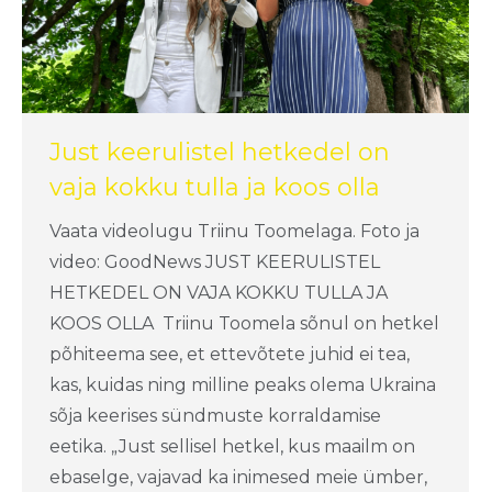
Just keerulistel hetkedel on
vaja kokku tulla ja koos olla
Vaata videolugu Triinu Toomelaga. Foto ja
video: GoodNews JUST KEERULISTEL
HETKEDEL ON VAJA KOKKU TULLA JA
KOOS OLLA Triinu Toomela sõnul on hetkel
põhiteema see, et ettevõtete juhid ei tea,
kas, kuidas ning milline peaks olema Ukraina
sõja keerises sündmuste korraldamise
eetika. „Just sellisel hetkel, kus maailm on
ebaselge, vajavad ka inimesed meie ümber,