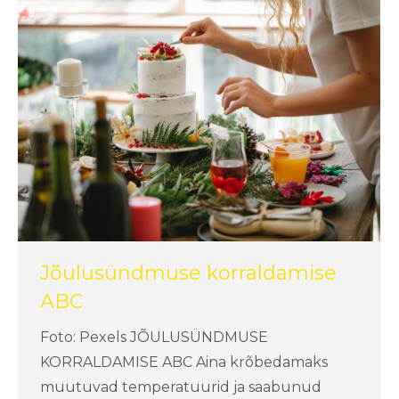
Jõulusündmuse korraldamise
ABC
Foto: Pexels JÕULUSÜNDMUSE
KORRALDAMISE ABC Aina krõbedamaks
muutuvad temperatuurid ja saabunud