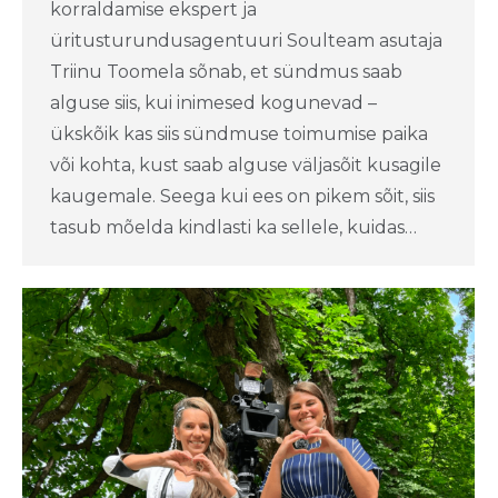
korraldamise ekspert ja
üritusturundusagentuuri Soulteam asutaja
Triinu Toomela sõnab, et sündmus saab
alguse siis, kui inimesed kogunevad –
ükskõik kas siis sündmuse toimumise paika
või kohta, kust saab alguse väljasõit kusagile
kaugemale. Seega kui ees on pikem sõit, siis
tasub mõelda kindlasti ka sellele, kuidas…