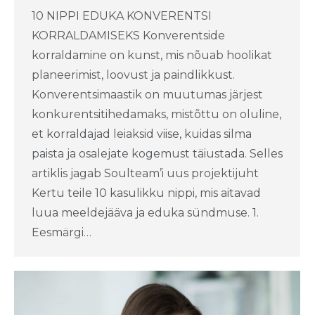
10 NIPPI EDUKA KONVERENTSI
KORRALDAMISEKS Konverentside
korraldamine on kunst, mis nõuab hoolikat
planeerimist, loovust ja paindlikkust.
Konverentsimaastik on muutumas järjest
konkurentsitihedamaks, mistõttu on oluline,
et korraldajad leiaksid viise, kuidas silma
paista ja osalejate kogemust täiustada. Selles
artiklis jagab Soulteam’i uus projektijuht
Kertu teile 10 kasulikku nippi, mis aitavad
luua meeldejääva ja eduka sündmuse. 1.
Eesmärgi…