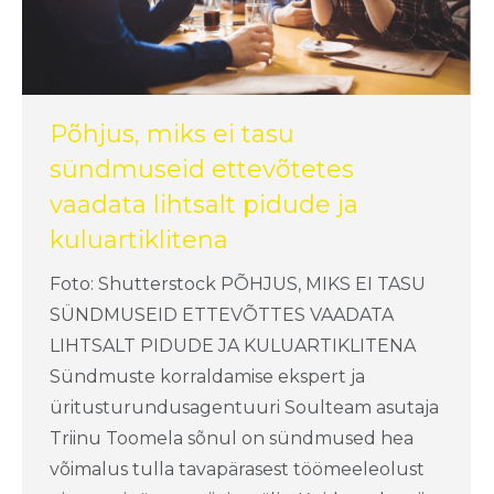
Põhjus, miks ei tasu
sündmuseid ettevõtetes
vaadata lihtsalt pidude ja
kuluartiklitena
Foto: Shutterstock PÕHJUS, MIKS EI TASU
SÜNDMUSEID ETTEVÕTTES VAADATA
LIHTSALT PIDUDE JA KULUARTIKLITENA
Sündmuste korraldamise ekspert ja
üritusturundusagentuuri Soulteam asutaja
Triinu Toomela sõnul on sündmused hea
võimalus tulla tavapärasest töömeeleolust