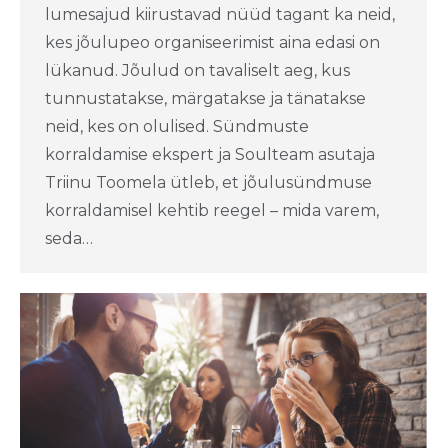
lumesajud kiirustavad nüüd tagant ka neid,
kes jõulupeo organiseerimist aina edasi on
lükanud. Jõulud on tavaliselt aeg, kus
tunnustatakse, märgatakse ja tänatakse
neid, kes on olulised. Sündmuste
korraldamise ekspert ja Soulteam asutaja
Triinu Toomela ütleb, et jõulusündmuse
korraldamisel kehtib reegel – mida varem,
seda…