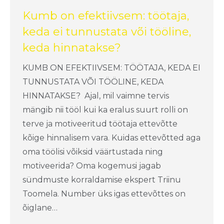
Kumb on efektiivsem: töötaja,
keda ei tunnustata või tööline,
keda hinnatakse?
KUMB ON EFEKTIIVSEM: TÖÖTAJA, KEDA EI
TUNNUSTATA VÕI TÖÖLINE, KEDA
HINNATAKSE? Ajal, mil vaimne tervis
mängib nii tööl kui ka eralus suurt rolli on
terve ja motiveeritud töötaja ettevõtte
kõige hinnalisem vara. Kuidas ettevõtted aga
oma töölisi võiksid väärtustada ning
motiveerida? Oma kogemusi jagab
sündmuste korraldamise ekspert Triinu
Toomela. Number üks igas ettevõttes on
õiglane…