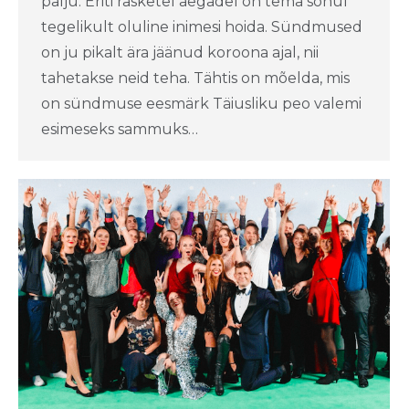
palju. Eriti rasketel aegadel on tema sõnul
tegelikult oluline inimesi hoida. Sündmused
on ju pikalt ära jäänud koroona ajal, nii
tahetakse neid teha. Tähtis on mõelda, mis
on sündmuse eesmärk Täiusliku peo valemi
esimeseks sammuks…