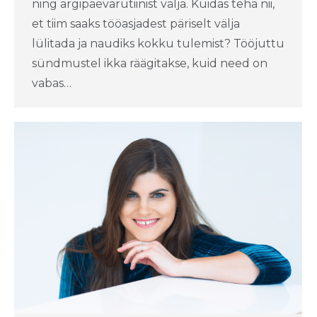
ning argipäevarutiinist välja. Kuidas teha nii,
et tiim saaks tööasjadest päriselt välja
lülitada ja naudiks kokku tulemist? Tööjuttu
sündmustel ikka räägitakse, kuid need on
vabas…