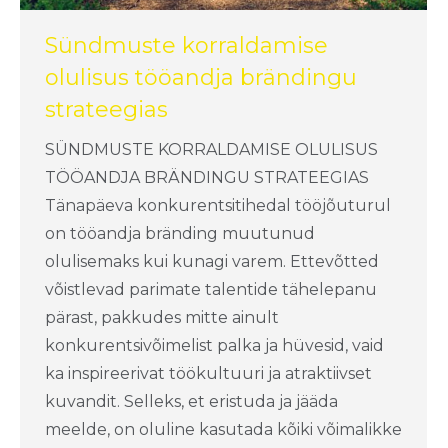
Sündmuste korraldamise
olulisus tööandja brändingu
strateegias
SÜNDMUSTE KORRALDAMISE OLULISUS
TÖÖANDJA BRÄNDINGU STRATEEGIAS
Tänapäeva konkurentsitihedal tööjõuturul
on tööandja bränding muutunud
olulisemaks kui kunagi varem. Ettevõtted
võistlevad parimate talentide tähelepanu
pärast, pakkudes mitte ainult
konkurentsivõimelist palka ja hüvesid, vaid
ka inspireerivat töökultuuri ja atraktiivset
kuvandit. Selleks, et eristuda ja jääda
meelde, on oluline kasutada kõiki võimalikke