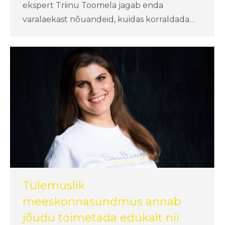
ekspert Triinu Toomela jagab enda
varalaekast nõuandeid, kuidas korraldada…
Tulemuslik
meeskonnasündmus annab
jõudu toimetada edukalt nii