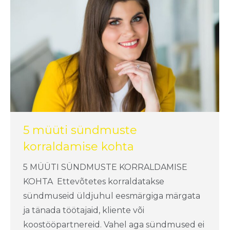
5 müüti sündmuste
korraldamise kohta
5 MÜÜTI SÜNDMUSTE KORRALDAMISE
KOHTA Ettevõtetes korraldatakse
sündmuseid üldjuhul eesmärgiga märgata
ja tänada töötajaid, kliente või
koostööpartnereid. Vahel aga sündmused ei