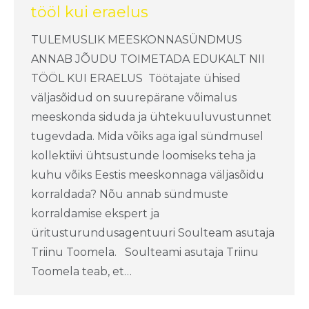
tööl kui eraelus
TULEMUSLIK MEESKONNASÜNDMUS
ANNAB JÕUDU TOIMETADA EDUKALT NII
TÖÖL KUI ERAELUS Töötajate ühised
väljasõidud on suurepärane võimalus
meeskonda siduda ja ühtekuuluvustunnet
tugevdada. Mida võiks aga igal sündmusel
kollektiivi ühtsustunde loomiseks teha ja
kuhu võiks Eestis meeskonnaga väljasõidu
korraldada? Nõu annab sündmuste
korraldamise ekspert ja
üritusturundusagentuuri Soulteam asutaja
Triinu Toomela. Soulteami asutaja Triinu
Toomela teab, et…