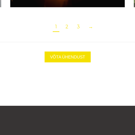
1
2
3
→
VÕTA ÜHENDUST