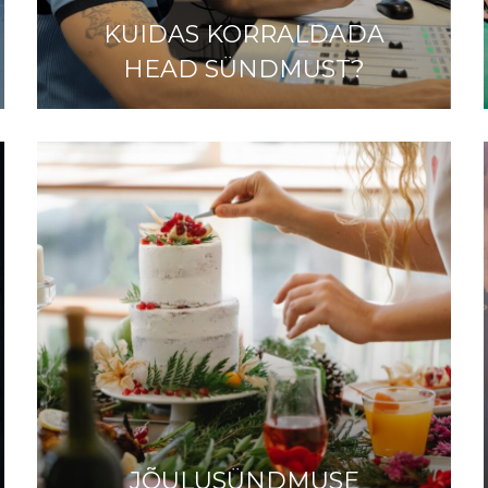
KUIDAS KORRALDADA
HEAD SÜNDMUST?
JÕULUSÜNDMUSE