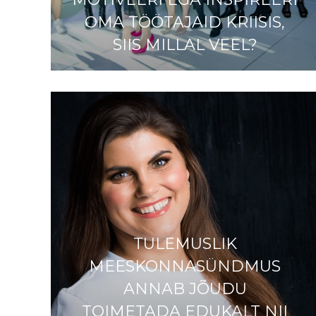
OMA TÖÖTAJAID KRIISIS,
SIIS MILLAL VEEL?
TULEMUSLIK
MEESKONNASÜNDMUS
ANNAB JÕUDU
TOIMETADA EDUKALT NII