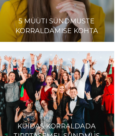
5 MÜÜTI SÜNDMUSTE
KORRALDAMISE KOHTA
KUIDAS KORRALDADA
TIPPTASEMEL SÜNDMUS