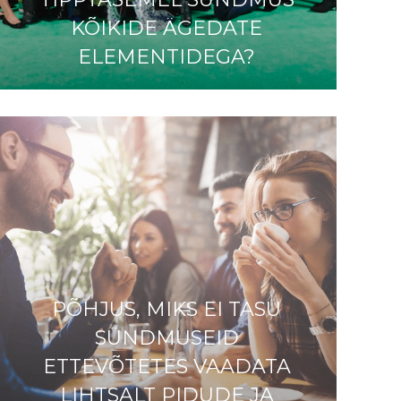
KÕIKIDE ÄGEDATE
ELEMENTIDEGA?
PÕHJUS, MIKS EI TASU
SÜNDMUSEID
ETTEVÕTETES VAADATA
LIHTSALT PIDUDE JA