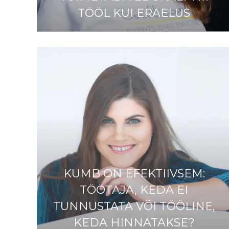
TÖÖL KUI ERAELUS
KUMB ON EFEKTIIVSEM:
TÖÖTAJA, KEDA EI
TUNNUSTATA VÕI TÖÖLINE,
KEDA HINNATAKSE?