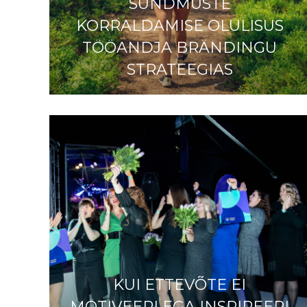
SÜNDMUSTE
KORRALDAMISE OLULISUS
TÖÖANDJA BRÄNDINGU
STRATEEGIAS
KUI ETTEVÕTE EI
MOTIVEERI EGA INSPIREERI