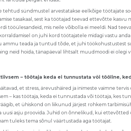
le tehtud sündmustel arvestatakse eelkõige töötajate so
mise tasakaal, sest ka töötajad teevad ettevõtte kasvu
ordi tööülesandeid, mis neile võibolla ei meeldi. Nad teev
rraldamisel on juhi kord töötajatele midagi vastu anda – 
ju ammu teada ja tuntud tõde, et juhi töökohustustest 
ning neid hoida, tänapäeval lihtsalt muudmoodi ei olegi v
iivsem – töötaja keda ei tunnustata või tööline, ke
itavad, et stress, ärevushäired ja inimeste vaimne tervis
sem – kas töötaja, keda ei tunnustada või töötaja, kes tu
ägib, et ühiskond on liikunud järjest rohkem tarbimisü
a uusi asju proovida. Juhid on õnnelikud, kui ettevõtted
am tuleks tema sõnul väärtustada aga töötajat.