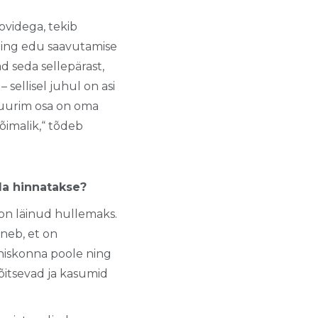
ovidega, tekib
 ning edu saavutamise
ad seda sellepärast,
sellisel juhul on asi
suurim osa on oma
õimalik,“ tõdeb
da hinnatakse?
 on läinud hullemaks.
nneb, et on
hiskonna poole ning
 õitsevad ja kasumid