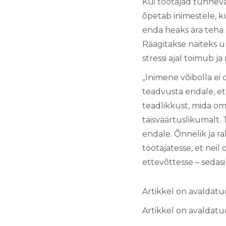
Kui töötajad tunnevad
õpetab inimestele, ku
enda heaks ära teha s
Räägitakse näiteks un
stressi ajal toimub j
„Inimene võibolla ei
teadvusta endale, et 
teadlikkust, mida om
täisväärtuslikumalt.
endale. Õnnelik ja r
töötajatesse, et nei
ettevõttesse – sedas
Artikkel on avaldatu
Artikkel on avaldatu