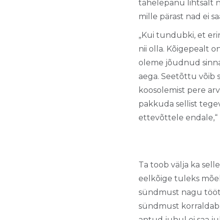
tähelepanu lihtsalt n
mille pärast nad ei s
„Kui tundubki, et eri
nii olla. Kõigepealt 
oleme jõudnud sinna
aega. Seetõttu võib 
koosolemist pere arve
pakkuda sellist tege
ettevõttele endale,“
Ta toob välja ka sel
eelkõige tuleks mõelda
sündmust nagu töötaj
sündmust korraldab n
antud juhul ei saa j