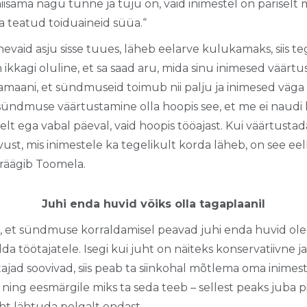
iisama nagu tunne ja tuju on, vaid inimestel on päriselt 
aa teatud toiduaineid süüa.“
nevaid asju sisse tuues, läheb eelarve kulukamaks, siis te
on ikkagi oluline, et sa saad aru, mida sinu inimesed väärt
maani, et sündmuseid toimub nii palju ja inimesed väg
sündmuse väärtustamine olla hoopis see, et me ei naudi k
lt ega vabal päeval, vaid hoopis tööajast. Kui väärtustad
vust, mis inimestele ka tegelikult korda läheb, on see ee
 räägib Toomela.
Juhi enda huvid võiks olla tagaplaanil
le, et sündmuse korraldamisel peavad juhi enda huvid ole
 töötajatele. Isegi kui juht on näiteks konservatiivne ja e
ad soovivad, siis peab ta siinkohal mõtlema oma inimeste
ing eesmärgile miks ta seda teeb – sellest peaks juba pi
uht lähtuda pelgalt endast.