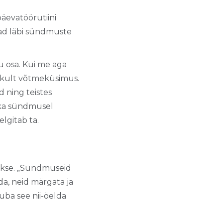
äevatöörutiini
jad läbi sündmuste
u osa. Kui me aga
likult võtmeküsimus.
d ning teistes
b ka sündmusel
elgitab ta.
takse. „Sündmuseid
a, neid märgata ja
Juba see nii-öelda