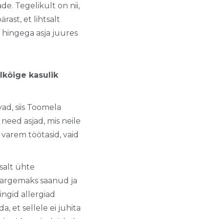
. Tegelikult on nii,
ast, et lihtsalt
 hingega asja juures
lkõige kasulik
ad, siis Toomela
 need asjad, mis neile
 varem töötasid, vaid
salt ühte
u targemaks saanud ja
ingid allergiad
, et sellele ei juhita