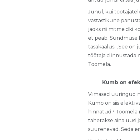
Juhul, kui töötajate
vastastikune panusta
jaoks nii mitmeidki k
et peab. Sündmuse ko
tasakaalus. „See on 
töötajaid innustada 
Toomela.
Kumb on efekt
Viimased uuringud nä
Kumb on siis efektiiv
hinnatud? Toomela rä
tahetakse aina uusi j
suurenevad. Seda en