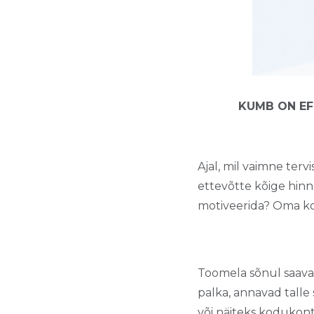
KUMB ON EF
Ajal, mil vaimne tervi
ettevõtte kõige hinn
motiveerida? Oma ko
Toomela sõnul saavad
palka, annavad talle
või näiteks kodukont