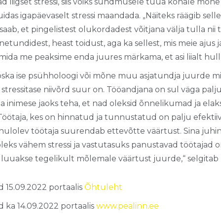
 liigset stressi, siis võiks sündmusele tuua kohale mõne
idas igapäevaselt stressi maandada. „Näiteks räägib selle
aab, et pingelistest olukordadest võitjana välja tulla nii t
etundidest, heast toidust, aga ka sellest, mis meie ajus 
a mida me peaksime enda juures märkama, et asi liialt hull
 oska ise psühholoogi või mõne muu asjatundja juurde min
stressitase niivõrd suur on. Tööandjana on sul väga palju
a inimese jaoks teha, et nad oleksid õnnelikumad ja elak
 Töötaja, kes on hinnatud ja tunnustatud on palju efekti
ahulolev töötaja suurendab ettevõtte väärtust. Sina juh
l oleks vähem stressi ja vastutasuks panustavad töötajad
i luuakse tegelikult mõlemale väärtust juurde,“ selgitab
d 15.09.2022 portaalis
Õhtuleht
d ka 14.09.2022 portaalis
www.pealinn.ee