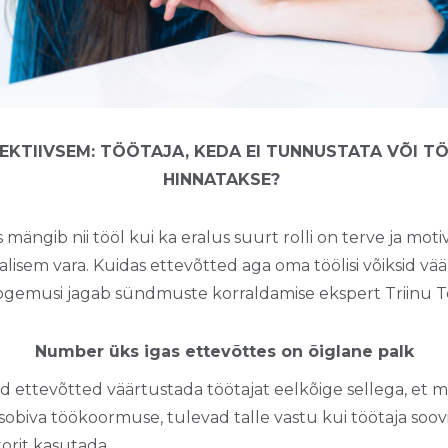
EKTIIVSEM: TÖÖTAJA, KEDA EI TUNNUSTATA VÕI TÖ
HINNATAKSE?
s mängib nii tööl kui ka eralus suurt rolli on terve ja mot
alisem vara. Kuidas ettevõtted aga oma töölisi võiksid vä
gemusi jagab sündmuste korraldamise ekspert Triinu 
Number üks igas ettevõttes on õiglane palk
 ettevõtted väärtustada töötajat eelkõige sellega, et ma
 sobiva töökoormuse, tulevad talle vastu kui töötaja so
orit kasutada.