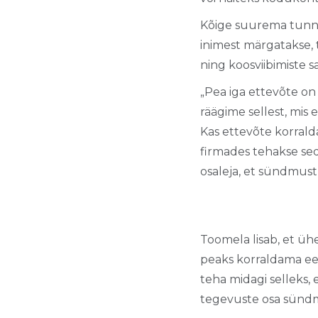
Kõige suurema tunnu
inimest märgatakse, 
ning koosviibimiste s
„Pea iga ettevõte o
räägime sellest, mis
Kas ettevõte korrald
firmades tehakse sed
osaleja, et sündmust k
Toomela lisab, et üh
peaks korraldama eel
teha midagi selleks, 
tegevuste osa sündmu