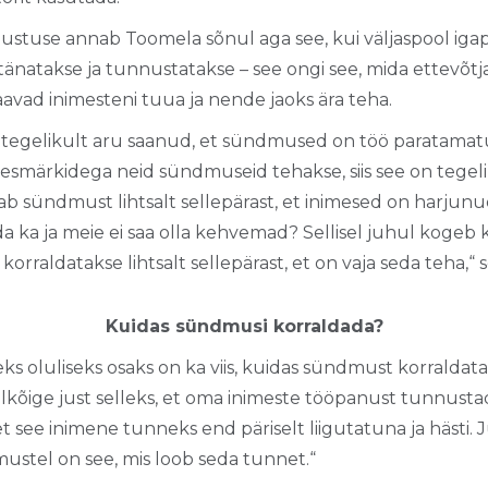
stuse annab Toomela sõnul aga see, kui väljaspool igap
tänatakse ja tunnustatakse – see ongi see, mida ettevõt
aavad inimesteni tuua ja nende jaoks ära teha.
n tegelikult aru saanud, et sündmused on töö paratamat
 eesmärkidega neid sündmuseid tehakse, siis see on tege
ab sündmust lihtsalt sellepärast, et inimesed on harjunu
a ka ja meie ei saa olla kehvemad? Sellisel juhul koge
orraldatakse lihtsalt sellepärast, et on vaja seda teha,“ s
Kuidas sündmusi korraldada?
eks oluliseks osaks on ka viis, kuidas sündmust korralda
kõige just selleks, et oma inimeste tööpanust tunnustad
et see inimene tunneks end päriselt liigutatuna ja hästi. 
stel on see, mis loob seda tunnet.“