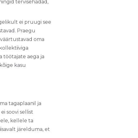
mingid tervisehädad,
gelikult ei pruugi see
ustavad. Praegu
a väärtustavad oma
ollektiiviga
a töötajate aega ja
lkõige kasu
ma tagaplaanil ja
i soovi sellist
le, kellele ta
isavalt järelduma, et