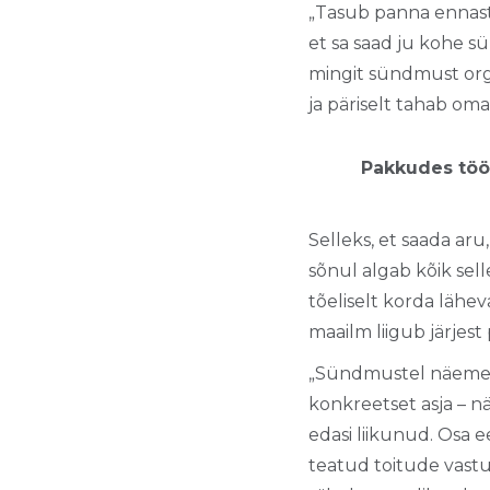
„Tasub panna ennast 
et sa saad ju kohe sü
mingit sündmust orga
ja päriselt tahab oma
Pakkudes tööt
Selleks, et saada ar
sõnul algab kõik sell
tõeliselt korda lähe
maailm liigub järjes
„Sündmustel näeme t
konkreetset asja – nä
edasi liikunud. Osa e
teatud toitude vastu 