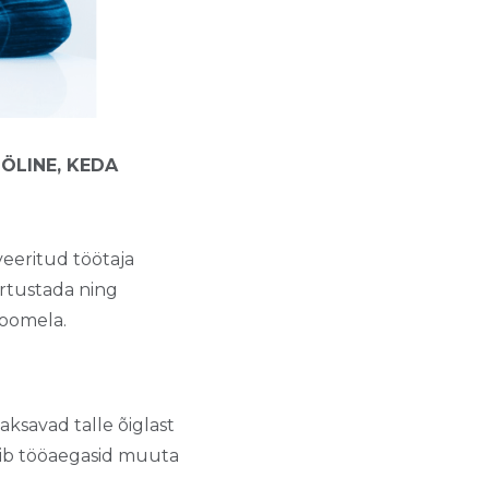
ÖLINE, KEDA
iveeritud töötaja
ärtustada ning
Toomela.
ksavad talle õiglast
ovib tööaegasid muuta