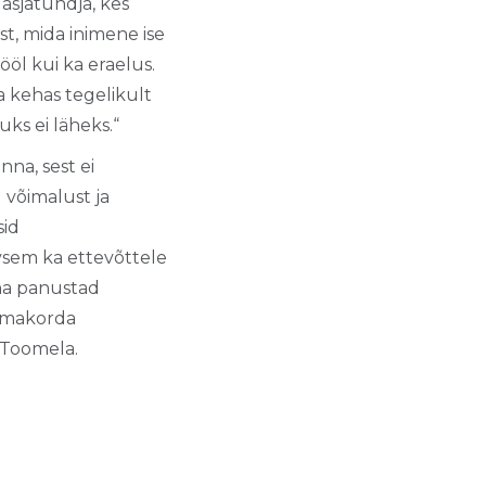
 asjatundja, kes
st, mida inimene ise
ööl kui ka eraelus.
ja kehas tegelikult
uks ei läheks.“
na, sest ei
 võimalust ja
sid
ivsem ka ettevõttele
ina panustad
 omakorda
 Toomela.