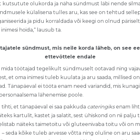
kutsutute olukorda ja näha sündmust läbi nende silmade
ndmusele külalisena tulles aru, kas see on tehtud sellepär
niseerida ja pidu korraldada või keegi on olnud päriselt
 inimesi hoida,“ lausub ta.
ajatele sündmust, mis neile korda läheb, on see ee
ettevõttele endale
u, mida töötajad tegelikult sündmuselt ootavad ning vajav
est, et oma inimesi tuleb kuulata ja aru saada, millised on
vad. Tänapäeval ei tööta enam need variandid, mis kunagi
t personaalsema lähenemise poole.
ihti, et tänapäeval ei saa pakkuda
cateringiks
enam liht
iteks kartulit, kastet ja salatit, sest ühiskond on nii palj
elistab näiteks taimetoitu või gluteenivaba toitu või on m
– seda kõike tuleb arvesse võtta ning oluline on aru saada