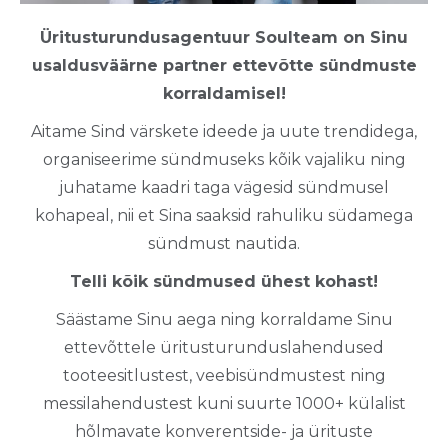
Üritusturundusagentuur Soulteam on Sinu
usaldusväärne partner ettevõtte sündmuste
korraldamisel!
Aitame Sind värskete ideede ja uute trendidega,
organiseerime sündmuseks kõik vajaliku ning
juhatame kaadri taga vägesid sündmusel
kohapeal, nii et Sina saaksid rahuliku südamega
sündmust nautida.
Telli kõik sündmused ühest kohast!
Säästame Sinu aega ning korraldame Sinu
ettevõttele üritusturunduslahendused
tooteesitlustest, veebisündmustest ning
messilahendustest kuni suurte 1000+ külalist
hõlmavate konverentside- ja ürituste