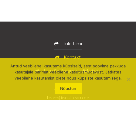
Tule tiimi
Kontakt
Antud veebilehel kasutame küpsiseid, sest soovime pakkuda
Liitu Soulteam uudiskirjaga
kasutajale parimat veebilehe kasutusmugavust. Jätkates
veebilehe kasutamist olete nõus küpsiste kasutamisega.
Nõustun
+372 515 9455
team@soulteam.ee
Soulteam OÜ
Pärnu mnt 105 (3. korrus)
11312 Tallinn, Eesti