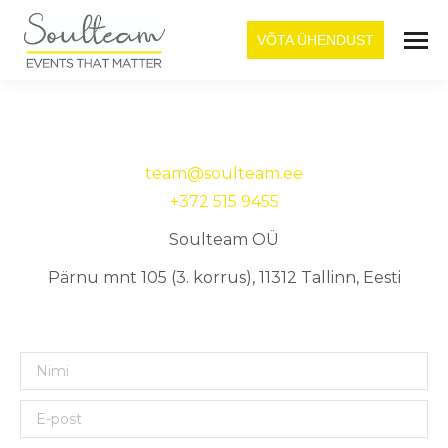
VÕTA ÜHENDUST
team@soulteam.ee
+372 515 9455
Soulteam OÜ
Pärnu mnt 105 (3. korrus), 11312 Tallinn, Eesti