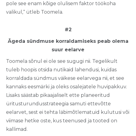
pole see enam kõige olulisem faktor töökoha
valikul,“ ütleb Toomela.
#2
Ägeda sündmuse korraldamiseks peab olema
suur eelarve
Toomela sõnul ei ole see sugugi nii. Tegelikult
tuleb hoopis otsida nutikaid lahendusi, kuidas
korraldada sündmus väikese eelarvega nii, et see
kannaks eesmärki ja oleks osalejatele huvipakkuv.
Lisaks säästab pikaajaliselt ette planeeritud
üritusturundusstrateegia samuti ettevõtte
eelarvet, sest ei tehta läbimõtlematuid kulutusi või
viimase hetke oste, kus teenused ja tooted on
kallimad.