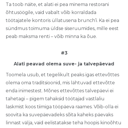
Ta toob näite, et alati ei pea minema restorani
õhtusöögile, vaid vabalt võib korraldada
töötajatele kontoris üllatusena brunch’i. Ka ei pea
sündmus toimuma üldse siseruumides, mille eest
peab maksma renti – võib minna ka õue.
#3
Alati peavad olema suve- ja talvepäevad
Toomela usub, et tegelikult peaks igas ettevõttes
olema oma traditsioonid, mis lähtuvad ettevõtte
enda inimestest. Mõnes ettevõttes talvepäevi ei
tahetagi – pigem tahaksid töötajad vastlaliu
laskmist koos tiimiga tööpäeva raames. Võib-olla ei
soovita ka suvepäevadeks sõita kaheks päevaks
linnast välja, vaid eelistatakse teha hoopis kinoõhtu