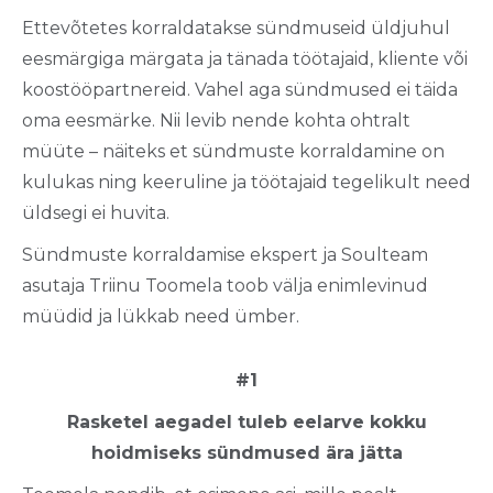
Ettevõtetes korraldatakse sündmuseid üldjuhul
eesmärgiga märgata ja tänada töötajaid, kliente või
koostööpartnereid. Vahel aga sündmused ei täida
oma eesmärke. Nii levib nende kohta ohtralt
müüte – näiteks et sündmuste korraldamine on
kulukas ning keeruline ja töötajaid tegelikult need
üldsegi ei huvita.
Sündmuste korraldamise ekspert ja Soulteam
asutaja Triinu Toomela toob välja enimlevinud
müüdid ja lükkab need ümber.
#1
Rasketel aegadel tuleb eelarve kokku
hoidmiseks sündmused ära jätta