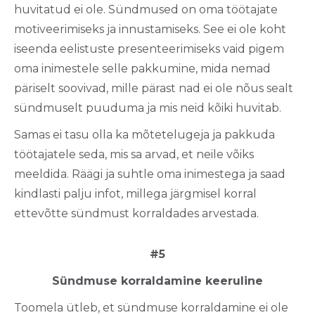
huvitatud ei ole. Sündmused on oma töötajate
motiveerimiseks ja innustamiseks. See ei ole koht
iseenda eelistuste presenteerimiseks vaid pigem
oma inimestele selle pakkumine, mida nemad
päriselt soovivad, mille pärast nad ei ole nõus sealt
sündmuselt puuduma ja mis neid kõiki huvitab.
Samas ei tasu olla ka mõtetelugeja ja pakkuda
töötajatele seda, mis sa arvad, et neile võiks
meeldida. Räägi ja suhtle oma inimestega ja saad
kindlasti palju infot, millega järgmisel korral
ettevõtte sündmust korraldades arvestada.
#5
Sündmuse korraldamine keeruline
Toomela ütleb, et sündmuse korraldamine ei ole