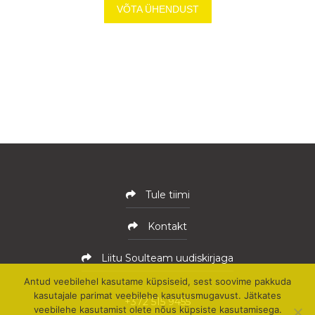
VÕTA ÜHENDUST
Tule tiimi
Kontakt
Liitu Soulteam uudiskirjaga
Antud veebilehel kasutame küpsiseid, sest soovime pakkuda
kasutajale parimat veebilehe kasutusmugavust. Jätkates
+372 515 9455
veebilehe kasutamist olete nõus küpsiste kasutamisega.