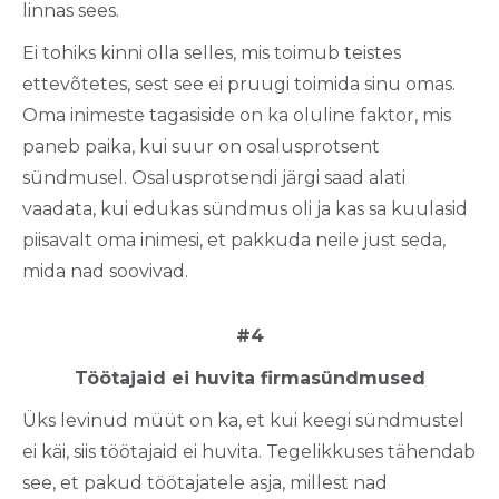
linnas sees.
Ei tohiks kinni olla selles, mis toimub teistes
ettevõtetes, sest see ei pruugi toimida sinu omas.
Oma inimeste tagasiside on ka oluline faktor, mis
paneb paika, kui suur on osalusprotsent
sündmusel. Osalusprotsendi järgi saad alati
vaadata, kui edukas sündmus oli ja kas sa kuulasid
piisavalt oma inimesi, et pakkuda neile just seda,
mida nad soovivad.
#4
Töötajaid ei huvita firmasündmused
Üks levinud müüt on ka, et kui keegi sündmustel
ei käi, siis töötajaid ei huvita. Tegelikkuses tähendab
see, et pakud töötajatele asja, millest nad