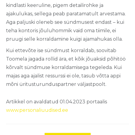
kindlasti keeruline, pigem detailirohke ja
ajakulukas, sellega peab paratamatult arvestama.
Aga paljuski oleneb see sündmusest endast – kui
teha kontoris jõuluhommik vaid oma tiimile, ei
pruugi selle korraldamine kuigi ajamahukas olla.
Kui ettevõte ise sündmust korraldab, soovitab
Toomela jagada rollid ära, et kõik jõuaksid põhitöö
kõrvalt sündmuse korraldamisega tegeleda. Kui
majas aga ajalist ressurssi ei ole, tasub võtta appi
mõni üritusturunduspartner väljastpoolt.
Artikkel on avaldatud 01.04.2023 portaalis
www.personaliuudised.ee