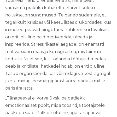
Toomela nendib, et esimene asi, mille pealt
varasema praktika kohaselt eelarvet kokku
hoitakse, on sündmused. Ta paneb südamele, et
tegelikult kriisides või keerulistes olukordades, kus
inimesed peavad pingutama rohkem kui tavaliselt,
on eriti oluline neid motiveerida, tänada ja
inspireerida. Stressirikastel aegadel on enamasti
motivatsioon maas ja kunagi ei tea, mis toimub
koduski. Nii et see, kui tööandja töötajaid meeles
peab ja kriitilistel hetkedel hoiab, on eriti oluline.
Tasub organiseerida kas või midagi väikest, aga igal
juhul midagi eesmärgipärast korraldada ja mitte
päris ära jätta.
„Tänapäeval ei korva ükski palgatšekk
emotsionaalset poolt, mida tööandja töötajatele
pakkuda saab. Palk on oluline, aga tänapäeval