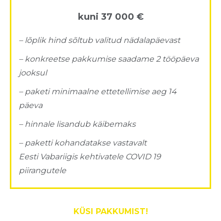
kuni 37 000 €
– lõplik hind sõltub
valitud nädalapäevast
–
konkreetse
pakkumise
saadame
2
tööpäeva
jooksul
–
paketi
minimaalne
ettetellimise
aeg
14
päeva
–
hinnale
lisandub
käibemaks
–
paketti
kohandatakse
vastavalt
Eesti
Vabariigis
kehtivatele
COVID 19
piirangutele
KÜSI PAKKUMIST!