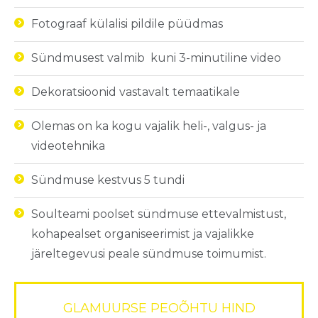
Fotograaf
külalisi
pildile
püüdmas
Sündmusest
valmib
kuni
3-minutiline video
Dekoratsioonid
vastavalt
temaatikale
Olemas
on ka
kogu
vajalik
heli
-, valgus- ja
videotehnika
Sündmuse
kestvus
5
tundi
Soulteami
poolset
sündmuse
ettevalmistust
,
kohapealset
organiseerimist
ja
vajalikke
järeltegevusi
peale
sündmuse
toimumist
.
GLAMUURSE PEOÕHTU HIND