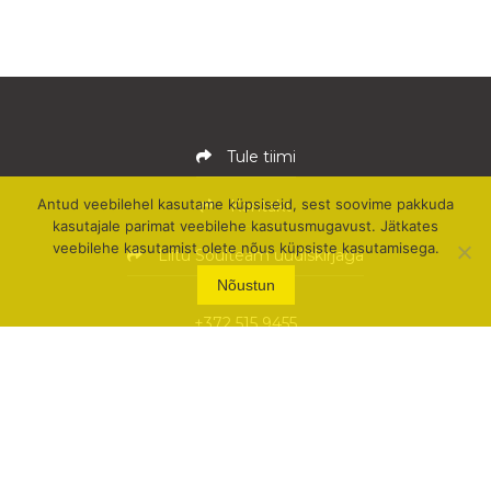
Tule tiimi
Antud veebilehel kasutame küpsiseid, sest soovime pakkuda
Kontakt
kasutajale parimat veebilehe kasutusmugavust. Jätkates
veebilehe kasutamist olete nõus küpsiste kasutamisega.
Liitu Soulteam uudiskirjaga
Nõustun
+372 515 9455
team@soulteam.ee
Soulteam OÜ
Pärnu mnt 105 (3. korrus)
11312 Tallinn, Eesti