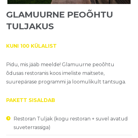
GLAMUURNE PEOÕHTU
TULJAKUS
KUNI 100 KÜLALIST
Pidu, mis jääb meelde! Glamuurne peoõhtu
õdusas restoranis koos imeliste maitsete,
suurepärase programmi ja loomulikult tantsuga.
PAKETT SISALDAB
Restoran
Tuljak
(
kogu
restoran
+
suvel
avatud
suveterrassiga
)