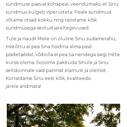
sündmuse
päeval
kohapeal
,
veendumaks
, et Sinu
sündmus
kulgeb
viperusteta
. Peale
sündmust
võtame
otsad
kokku
ning
teostame
kõik
sündmusega
seotud
järeltegevused
.
Tule ja
naudi
! Meile on
oluline
Sinu
südamerahu
,
mistõttu
ei
pea
Sina
hoidma
silma
peal
pisidetailidel
,
võibolla
ei
pea Sa
nendega
isegi
mitte
kursis
olema
.
Soovime
pakkuda
Sinule
ja Sinu
seltskonnale
vaid
parimat
elamust
ja
olemist
.
Korraldame
Sinu
eest
kõik
,
kvaliteedis
järele
andmata
!