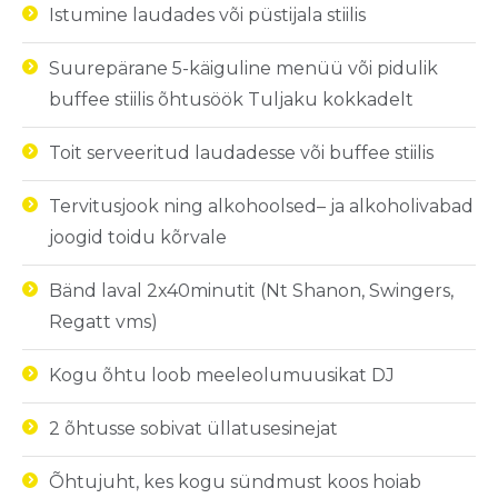
Istumine
laudades
või
püstijala
stiilis
Suurepärane 5-käiguline menüü või pidulik
buffee stiilis õhtusöök Tuljaku kokkadelt
Toit serveeritud laudadesse või buffee stiilis
Tervitusjook
ning
alkohoolsed
– ja
alkoholivabad
joogid
toidu
kõrvale
Bänd
laval
2x40minutit (
Nt
Shanon
, Swingers,
Regatt
vms
)
Kogu
õhtu
loob
meeleolumuusikat
DJ
2
õhtusse
sobivat
üllatusesinejat
Õhtujuht
,
kes
kogu
sündmust
koos
hoiab