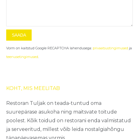
Vorm on kaitstud Google RECAPTCHA lahendusega:
privaatsustingimused
ja
teenusetingimused
.
KOHT, MIS MEELITAB
Restoran
Tuljak
on
teada-tuntud
oma
suurepärase
asukoha
ning
maitsvate
toitude
poolest
.
Kõik
toidud
on
restorani
enda
valmistatud
ja
serveeritud
,
millest
võib
leida
nostalgiahõngu
tänapäevasemas
vormis
.