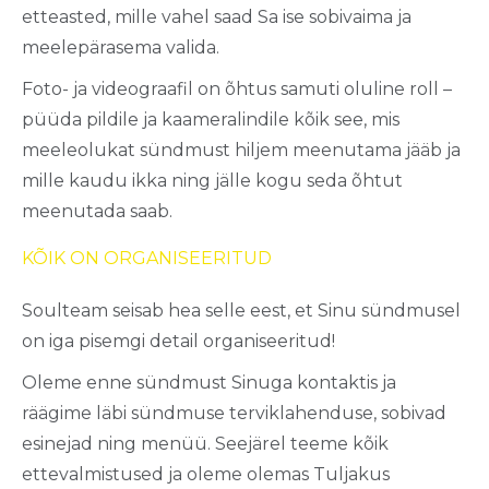
etteasted
,
mille
vahel
saad
Sa
ise
sobivaima
ja
meelepärasema
valida
.
Foto- ja
videograafil
on
õhtus
samuti
oluline
roll –
püüda
pildile
ja
kaameralindile
kõik
see, mis
meeleolukat
sündmust
hiljem
meenutama
jääb
ja
mille
kaudu
ikka
ning
jälle
kogu
seda
õhtut
meenutada
saab
.
KÕIK ON ORGANISEERITUD
Soulteam
seisab
hea
selle
eest
, et Sinu
sündmusel
on
iga
pisemgi
detail
organiseeritud
!
Oleme
enne
sündmust
Sinuga
kontaktis
ja
räägime
läbi
sündmuse
terviklahenduse
,
sobivad
esinejad
ning
menüü
.
Seejärel
teeme
kõik
ettevalmistused
ja
oleme
olemas
Tuljakus