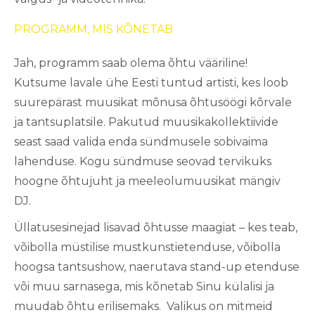
PROGRAMM, MIS KÕNETAB
Jah,
programm
saab
olema
õhtu
vääriline
!
Kutsume
lavale
ühe
Eesti
tuntud
artisti
,
kes
loob
suurepärast
muusikat
mõnusa
õhtusöögi
kõrvale
ja
tantsuplatsile
.
Pakutud
muusikakollektiivide
seast
saad
valida
enda
sündmusele
sobivaima
lahenduse
.
Kogu
sündmuse
seovad
tervikuks
hoogne
õhtujuht
ja
meeleolumuusikat
mängiv
DJ.
Üllatusesinejad
lisavad
õhtusse
maagiat
–
kes
teab
,
võibolla
müstilise
mustkunstietenduse
,
võibolla
hoogsa
tantsushow
,
naerutava
stand-up
etenduse
või
muu
sarnase
ga, mis
kõnetab
Sinu
külalisi
ja
muudab
õhtu
erilisemaks
.
Valikus
on
mitmeid