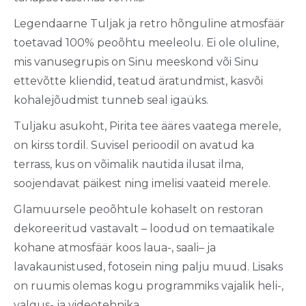
Legendaarne
Tuljak
ja retro
hõnguline
atmosfäär
toetavad
100%
peoõhtu
meeleolu
. Ei ole
oluline
,
mis
vanusegrupis
on Sinu
meeskond
või
Sinu
ettevõtte
kliendid
,
teatud
äratundmist
,
kasvõi
kohalejõudmist
tunneb
seal
igaüks
.
Tuljaku
asukoht
,
Pirita
tee
ääres
vaatega
merele
,
on
kirss
tordil
.
Suvisel
perioodil
on
avatud
ka
terrass
,
kus
on
võimalik
nautida
ilusat
ilma
,
soojendavat
p
äikest
ning
imelisi
vaateid
merele
.
Glamuursele
peoõhtule
kohaselt
on
restoran
dekoreeritud
vastavalt
–
loodud
on
temaatikale
kohane
atmosfäär
koos
laua
-,
saali
– ja
lavakaunistused
,
fotosein
ning
palju
muud
. Lisaks
on
ruumis
olemas
kogu
programmiks
vajalik
heli
-,
valgus- ja
videotehnika
.