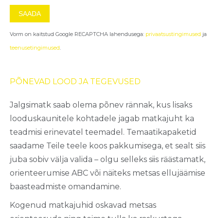
Vorm on kaitstud Google RECAPTCHA lahendusega:
privaatsustingimused
ja
teenusetingimused
.
PÕNEVAD LOOD JA TEGEVUSED
Jalgsimatk saab olema põnev rännak, kus lisaks
looduskaunitele kohtadele jagab matkajuht ka
teadmisi erinevatel teemadel. Temaatikapaketid
saadame Teile teele koos pakkumisega, et sealt siis
juba sobiv välja valida – olgu selleks siis räästamatk,
orienteerumise ABC või näiteks metsas ellujäämise
baasteadmiste omandamine.
Kogenud matkajuhid oskavad metsas