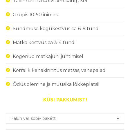
Tallinnast ca 40-60km kaugusel
Grupis 10-50 inimest
Sündmuse kogukestvus ca 8-9 tundi
Matka kestvus ca 3-4 tundi
Kogenud matkajuhi juhtimisel
Korralik kehakinnitus metsas, vahepalad
Õdus olemine ja muusika lõkkeplatsil
KÜSI PAKKUMIST!