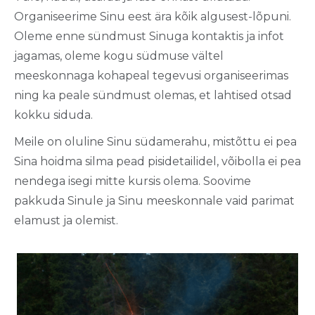
Organiseerime Sinu eest ära kõik algusest-lõpuni.
Oleme enne sündmust Sinuga kontaktis ja infot
jagamas, oleme kogu südmuse vältel
meeskonnaga kohapeal tegevusi organiseerimas
ning ka peale sündmust olemas, et lahtised otsad
kokku siduda.
Meile on oluline Sinu südamerahu, mistõttu ei pea
Sina hoidma silma pead pisidetailidel, võibolla ei pea
nendega isegi mitte kursis olema. Soovime
pakkuda Sinule ja Sinu meeskonnale vaid parimat
elamust ja olemist.