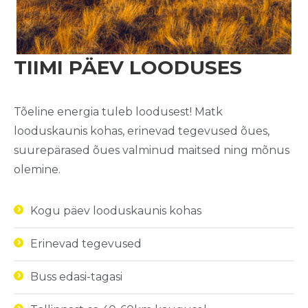
TIIMI PÄEV LOODUSES
Tõeline energia tuleb loodusest! Matk
looduskaunis kohas, erinevad tegevused õues,
suurepärased õues valminud maitsed ning mõnus
olemine.
Kogu päev looduskaunis kohas
Erinevad tegevused
Buss edasi-tagasi