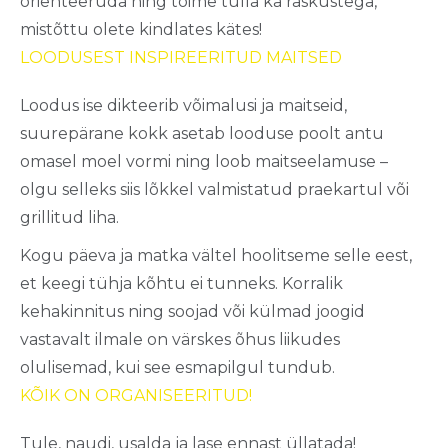
orienteeruda ning toime tulla ka raskustega,
mistõttu olete kindlates kätes!
LOODUSEST INSPIREERITUD MAITSED
Loodus ise dikteerib võimalusi ja maitseid,
suurepärane kokk asetab looduse poolt antu
omasel moel vormi ning loob maitseelamuse –
olgu selleks siis lõkkel valmistatud praekartul või
grillitud liha.
Kogu päeva ja matka vältel hoolitseme selle eest,
et keegi tühja kõhtu ei tunneks. Korralik
kehakinnitus ning soojad või külmad joogid
vastavalt ilmale on värskes õhus liikudes
olulisemad, kui see esmapilgul tundub.
KÕIK ON ORGANISEERITUD!
Tule, naudi, usalda ja lase ennast üllatada!