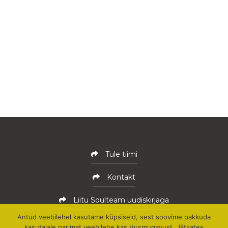
Tule tiimi
Kontakt
Liitu Soulteam uudiskirjaga
Antud veebilehel kasutame küpsiseid, sest soovime pakkuda
kasutajale parimat veebilehe kasutusmugavust. Jätkates