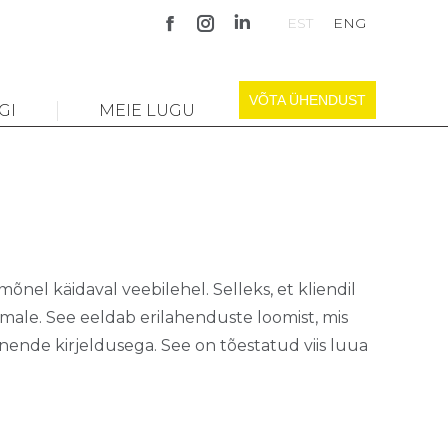
EST
ENG
Facebook
Instagram
Linkedin
page
page
page
opens
opens
opens
VÕTA ÜHENDUST
GI
MEIE LUGU
in
in
in
new
new
new
window
window
window
mõnel käidaval veebilehel. Selleks, et kliendil
male. See eeldab erilahenduste loomist, mis
 nende kirjeldusega. See on tõestatud viis luua