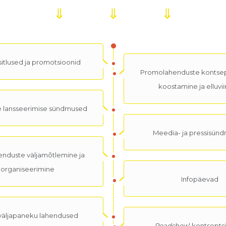
⇓ ⇓ ⇓
itlused ja promotsioonid
Promolahenduste kontsep
koostamine ja elluvi
e lansseerimise sündmused
Meedia- ja pressisün
enduste väljamõtlemine ja
organiseerimine
Infopäevad
väljapaneku lahendused
Roadshow
‘ kontsepts