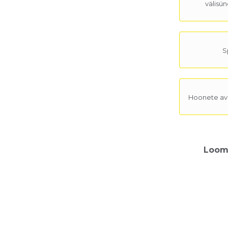
välisün
S
Hoonete ava
Loome