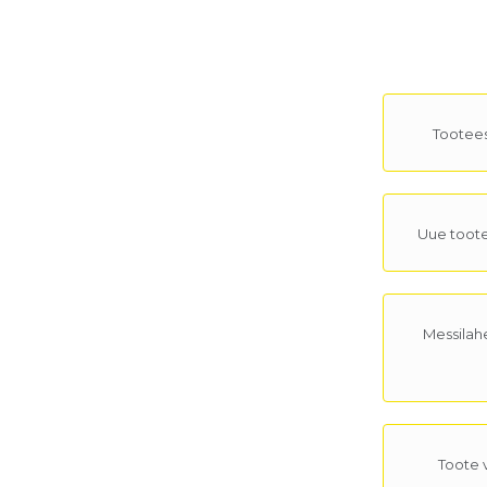
Tootees
Uue toot
Messilah
Toote 