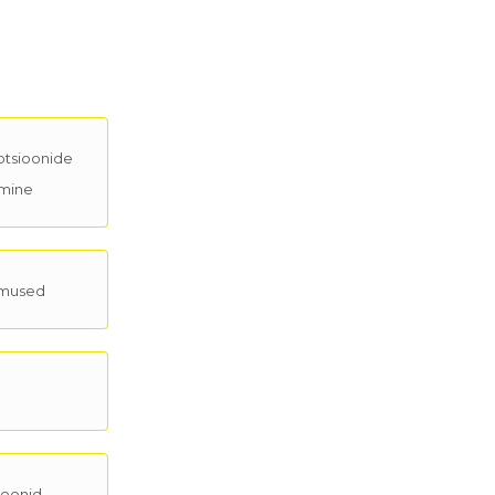
tsioonide
imine
dmused
ioonid