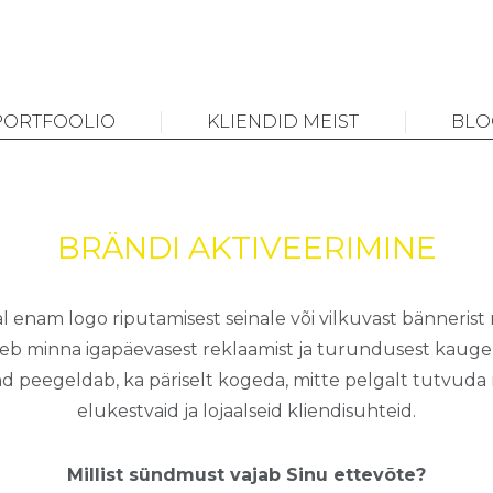
PORTFOOLIO
KLIENDID MEIST
BLO
BRÄNDI AKTIVEERIMINE
val enam
logo riputamisest seinale või vilkuvast
bännerist
leb minna igapäevasest reklaamist ja turundusest kauge
änd peegeldab, ka päriselt kogeda, mitte pelgalt tutvuda
elukestvaid ja lojaalseid kliendisuhteid.
Millist sündmust vajab Sinu ettevõte?