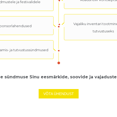
dmustele ja festivalidele
Vajaliku inventari tootmi
ponsorlahendused
tutvustuseks
mis- ja tutvustussündmused
 sündmuse Sinu eesmärkide, soovide ja vajaduste 
VÕTA ÜHENDUST