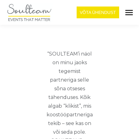
VÕTA ÜHENDUST
“SOULTEAM’i näol
on minu jaoks
tegemist
partneriga selle
sõna otseses
tähenduses. Kõik
algab “klikist”, mis
koostööpartneriga
tekib – see kas on
või seda pole.