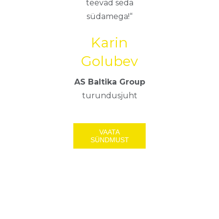
teevad seda
südamega!“
Karin
Golubev
AS Baltika Group
turundusjuht
VAATA
SÜNDMUST