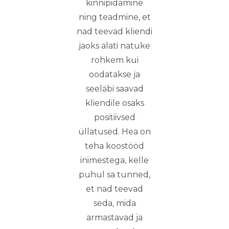
kinnipidamine
ning teadmine, et
nad teevad kliendi
jaoks alati natuke
rohkem kui
oodatakse ja
seeläbi saavad
kliendile osaks
positiivsed
üllatused. Hea on
teha koostööd
inimestega, kelle
puhul sa tunned,
et nad teevad
seda, mida
armastavad ja