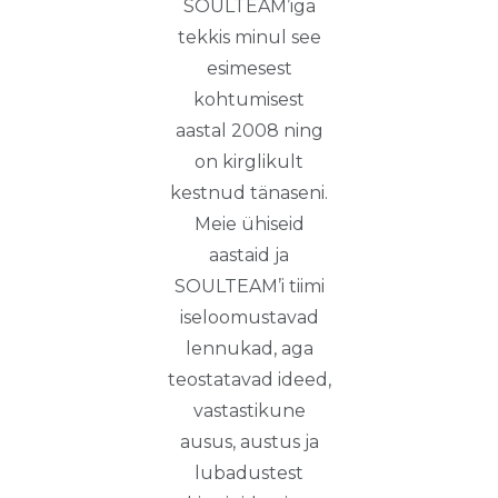
SOULTEAM’iga
tekkis minul see
esimesest
kohtumisest
aastal 2008 ning
on kirglikult
kestnud tänaseni.
Meie ühiseid
aastaid ja
SOULTEAM’i tiimi
iseloomustavad
lennukad, aga
teostatavad ideed,
vastastikune
ausus, austus ja
lubadustest