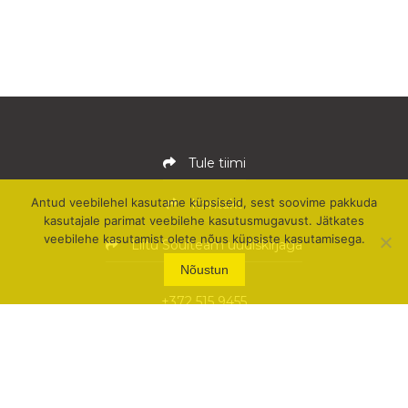
Tule tiimi
Antud veebilehel kasutame küpsiseid, sest soovime pakkuda
Kontakt
kasutajale parimat veebilehe kasutusmugavust. Jätkates
veebilehe kasutamist olete nõus küpsiste kasutamisega.
Liitu Soulteam uudiskirjaga
Nõustun
+372 515 9455
team@soulteam.ee
Soulteam OÜ
Pärnu mnt 105 (3. korrus)
11312 Tallinn, Eesti