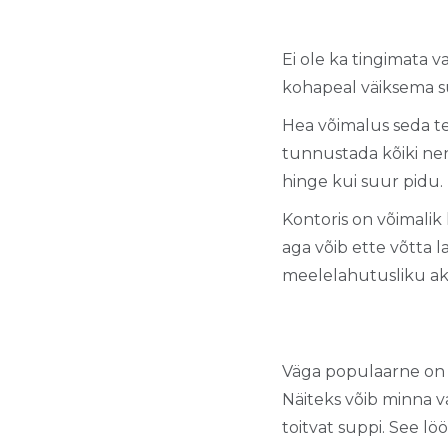
Ei ole ka tingimata 
kohapeal väiksema s
Hea võimalus seda t
tunnustada kõiki ne
hinge kui suur pidu.
Kontoris on võimalik
aga võib ette võtta
meelelahutusliku akt
Väga populaarne on k
Näiteks võib minna 
toitvat suppi. See lö