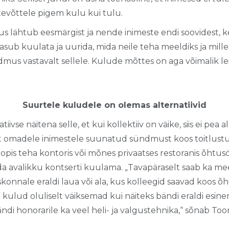
evõttele pigem kulu kui tulu.
 lähtub eesmärgist ja nende inimeste endi soovidest, 
asub kuulata ja uurida, mida neile teha meeldiks ja mill
mus vastavalt sellele. Kulude mõttes on aga võimalik le
Suurtele kuludele on olemas alternatiivid
ivse näitena selle, et kui kollektiiv on väike, siis ei pea a
ult omadele inimestele suunatud sündmust koos toitlustu
oopis teha kontoris või mõnes privaatses restoranis õhtus
 avalikku kontserti kuulama. „Tavapäraselt saab ka m
onnale eraldi laua või ala, kus kolleegid saavad koos õht
kulud oluliselt väiksemad kui näiteks bändi eraldi esin
ndi honorarile ka veel heli- ja valgustehnika,“ sõnab Too