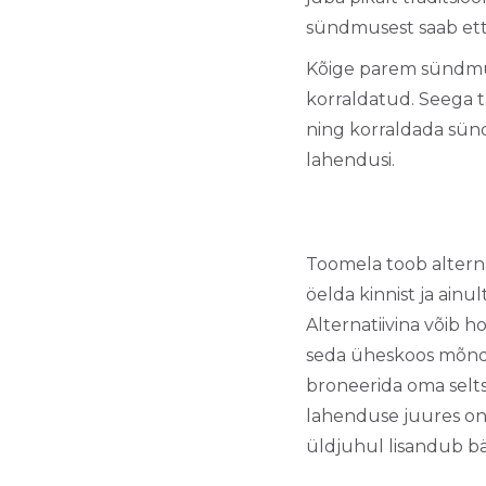
sündmusest saab ett
Kõige parem sündmus
korraldatud. Seega t
ning korraldada sünd
lahendusi.
Toomela toob alternati
öelda kinnist ja ain
Alternatiivina võib h
seda üheskoos mõnda
broneerida oma seltsk
lahenduse juures on 
üldjuhul lisandub bä