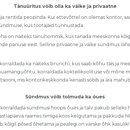
Tänuüritus võib olla ka väike ja privaatne
vaja rentida peopinda. Kui ettevõttel on olemas kontor, s
ündmuse, kus töötajaid tunnustada.
eha on näiteks tänuhommik, kus tänada meeskonna kõige
nde panuse eest. Selline privaatne ja väike sündmus lä
 korraldada ka näiteks brunch’i, kus saab kõhu täis ja me
 lauamänguõhtu, korraldada kokteilikoolituse või mõne 
siooni, mis kontorikeskkonda kenasti sobib ja ära mahub
Sündmus võib toimuda ka õues
orraldada sündmusi hoopis õues ja talv pakub selleks h
vastlapäeva raames tiimiga koos kelgutama ja pakkuda h
öb kõigil põsed õhetama ja pealegi on värske õhk kasulik!