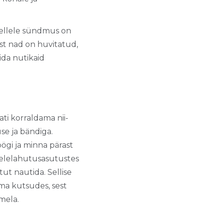
kellele sündmus on
est nad on huvitatud,
ida nutikaid
lati korraldama nii-
se ja bändiga.
öögi ja minna pärast
eelelahutusasutustes
ut nautida. Sellise
ema kutsudes, sest
mela.