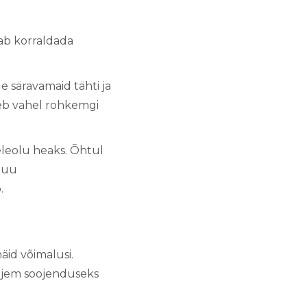
aab korraldada
 säravamaid tähti ja
heb vahel rohkemgi
eleolu heaks. Õhtul
muu
.
äid võimalusi.
iljem soojenduseks