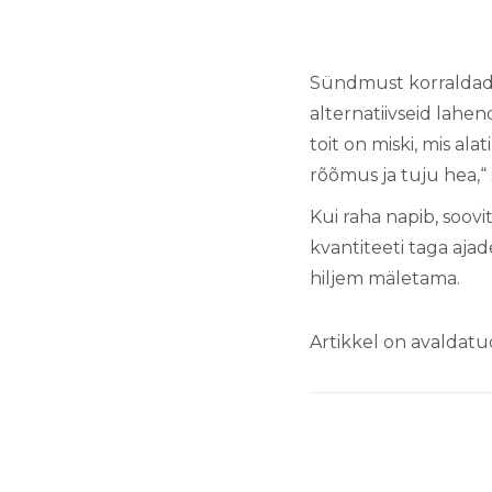
Sündmust korraldades
alternatiivseid lahen
toit on miski, mis ala
rõõmus ja tuju hea,“
Kui raha napib, soov
kvantiteeti taga aja
hiljem mäletama.
Artikkel on avaldatu