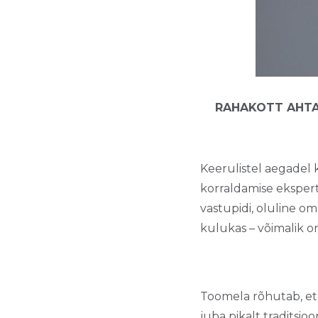
RAHAKOTT AHTA
Keerulistel aegadel
korraldamise ekspert 
vastupidi, oluline o
kulukas – võimalik 
Toomela rõhutab, et k
juba pikalt traditsioo