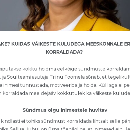
KE? KUIDAS VÄIKESTE KULUDEGA MEESKONNALE ER
KORRALDADA?
 kiputakse kokku hoidma eelkõige sündmuste korraldam
ja Soulteami asutaja Triinu Toomela sõnab, et tegelikult 
ma inimesi tunnustada, motiveerida ja hoida. Küll aga ei
on korraldada meeldejääv kokkutulek ka väikeste kulude
Sündmus olgu inimestele huvitav
indlasti ei tohiks sündmust korraldada lihtsalt selle päras
niks. Sellisel juhul on üsna tõenäoline, et inimesed ei tul