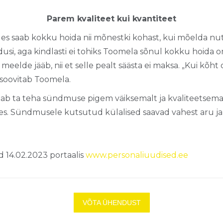
Parem kvaliteet kui kvantiteet
 saab kokku hoida nii mõnestki kohast, kui mõelda nuti
dusi, aga kindlasti ei tohiks Toomela sõnul kokku hoida o
ti meelde jääb, nii et selle pealt säästa ei maksa. „Kui kõht o
 soovitab Toomela.
itab ta teha sündmuse pigem väiksemalt ja kvaliteetsemal
des. Sündmusele kutsutud külalised saavad vahest aru ja
d 14.02.2023 portaalis
www.personaliuudised.ee
VÕTA ÜHENDUST