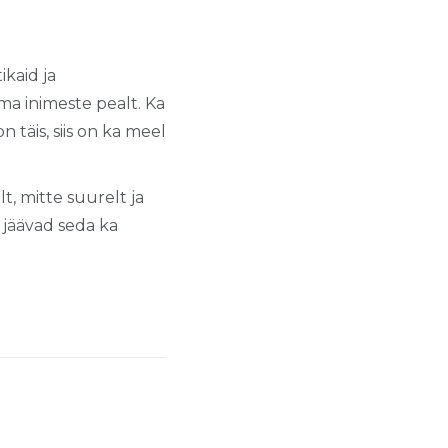
kaid ja
ma inimeste pealt. Ka
n täis, siis on ka meel
t, mitte suurelt ja
 jäävad seda ka