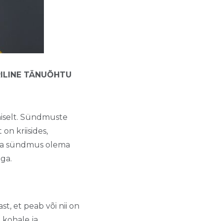
ILINE TÄNUÕHTU
iselt. Sündmuste
on kriisides,
 pea sündmus olema
ga.
t, et peab või nii on
e kohale ja