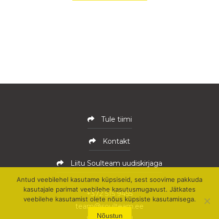
Tule tiimi
Kontakt
Liitu Soulteam uudiskirjaga
Antud veebilehel kasutame küpsiseid, sest soovime pakkuda
kasutajale parimat veebilehe kasutusmugavust. Jätkates
+372 515 9455
veebilehe kasutamist olete nõus küpsiste kasutamisega.
team@soulteam.ee
Nõustun