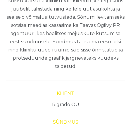
kokku kutsuda kliiniku VIP kliendid, kellega koos
juubelit tähistada ning kellele uut asukohta ja
sealseid võimalusi tutvustada. Sõnumi levitamiseks
sotsiaalmeedias kaasasime ka Taevas Ogilvy PR
agentuuri, kes hoolitses mõjuisikute kutsumise
eest sündmusele. Sündmus täitis oma eesmärki
ning kliiniku uued ruumid said sisse õnnistatud ja
protseduuride graafik järgnevateks kuudeks
täidetud.
KLIENT
Rigrado OÜ
SÜNDMUS