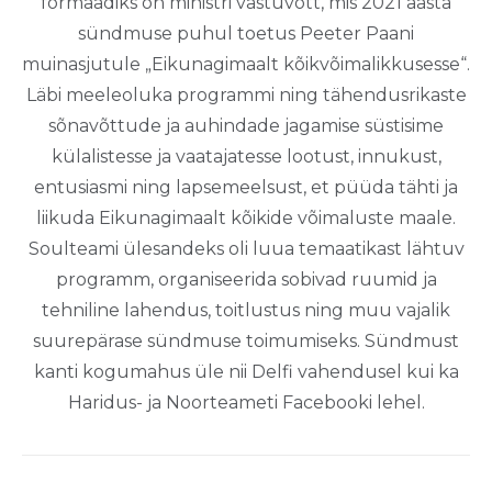
formaadiks on ministri vastuvõtt, mis 2021 aasta
sündmuse puhul toetus Peeter Paani
muinasjutule „Eikunagimaalt kõikvõimalikkusesse“.
Läbi meeleoluka programmi ning tähendusrikaste
sõnavõttude ja auhindade jagamise süstisime
külalistesse ja vaatajatesse lootust, innukust,
entusiasmi ning lapsemeelsust, et püüda tähti ja
liikuda Eikunagimaalt kõikide võimaluste maale.
Soulteami ülesandeks oli luua temaatikast lähtuv
programm, organiseerida sobivad ruumid ja
tehniline lahendus, toitlustus ning muu vajalik
suurepärase sündmuse toimumiseks. Sündmust
kanti kogumahus üle nii Delfi vahendusel kui ka
Haridus- ja Noorteameti Facebooki lehel.