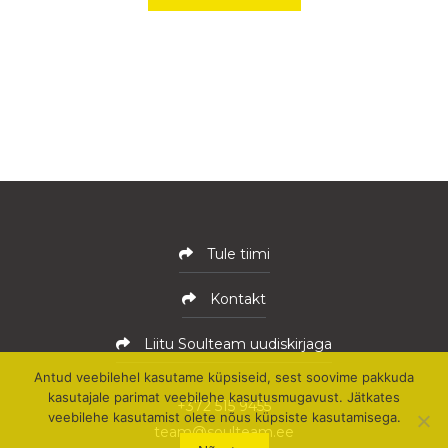
Tule tiimi
Kontakt
Liitu Soulteam uudiskirjaga
Antud veebilehel kasutame küpsiseid, sest soovime pakkuda
kasutajale parimat veebilehe kasutusmugavust. Jätkates
+372 515 9455
veebilehe kasutamist olete nõus küpsiste kasutamisega.
team@soulteam.ee