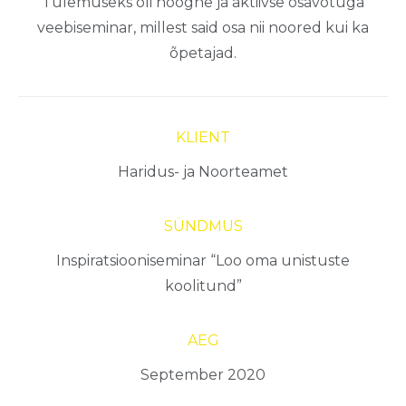
Tulemuseks oli hoogne ja aktiivse osavõtuga
veebiseminar, millest said osa nii noored kui ka
õpetajad.
KLIENT
Haridus- ja Noorteamet
SÜNDMUS
Inspiratsiooniseminar “Loo oma unistuste
koolitund”
AEG
September 2020