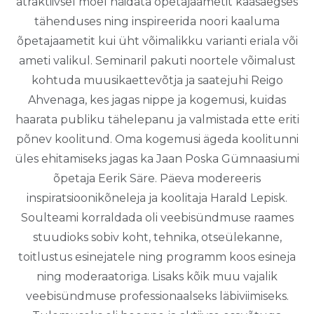
atraktiivsel moel näidata õpetajaametit kaasaegses
tähenduses ning inspireerida noori kaaluma
õpetajaametit kui üht võimalikku varianti eriala või
ameti valikul. Seminaril pakuti noortele võimalust
kohtuda muusikaettevõtja ja saatejuhi Reigo
Ahvenaga, kes jagas nippe ja kogemusi, kuidas
haarata publiku tähelepanu ja valmistada ette eriti
põnev koolitund. Oma kogemusi ägeda koolitunni
üles ehitamiseks jagas ka Jaan Poska Gümnaasiumi
õpetaja Eerik Säre. Päeva modereeris
inspiratsioonikõneleja ja koolitaja Harald Lepisk.
Soulteami korraldada oli veebisündmuse raames
stuudioks sobiv koht, tehnika, otseülekanne,
toitlustus esinejatele ning programm koos esineja
ning moderaatoriga. Lisaks kõik muu vajalik
veebisündmuse professionaalseks läbiviimiseks.