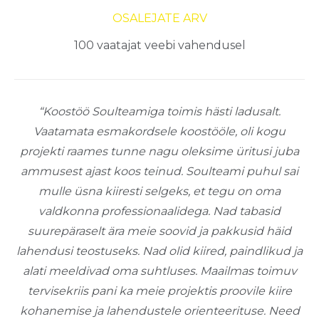
OSALEJATE ARV
100 vaatajat veebi vahendusel
“Koostöö Soulteamiga toimis hästi ladusalt.
Vaatamata esmakordsele koostööle, oli kogu
projekti raames tunne nagu oleksime üritusi juba
ammusest ajast koos teinud. Soulteami puhul sai
mulle üsna kiiresti selgeks, et tegu on oma
valdkonna professionaalidega. Nad tabasid
suurepäraselt ära meie soovid ja pakkusid häid
lahendusi teostuseks. Nad olid kiired, paindlikud ja
alati meeldivad oma suhtluses. Maailmas toimuv
tervisekriis pani ka meie projektis proovile kiire
kohanemise ja lahendustele orienteerituse. Need