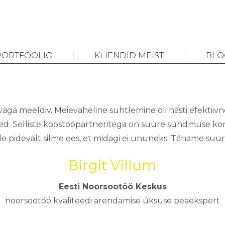
PORTFOOLIO
KLIENDID MEIST
BLO
ga meeldiv. Meievaheline suhtlemine oli hästi efektiivne
d. Selliste koostööpartneritega on suure sündmuse ko
ile pidevalt silme ees, et midagi ei ununeks. Täname suu
Birgit Villum
Eesti Noorsootöö Keskus
noorsootöö kvaliteedi arendamise üksuse peaekspert