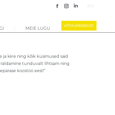
EST
Facebook
Instagram
Linkedin
page
page
page
opens
opens
opens
VÕTA ÜHENDUST
GI
MEIE LUGU
in
in
in
new
new
new
window
window
window
 ja kiire ning kõik küsimused said
rraldamine tunduvalt lihtsam ning
repärase koostöö eest!“