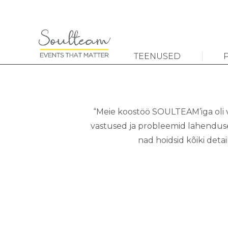
TEENUSED
“Meie koostöö SOULTEAM’iga oli vä
vastused ja probleemid lahenduse
nad hoidsid kõiki deta