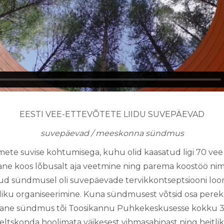
EESTI VEE-ETTEVÕTETE LIIDU SUVEPÄEVAD
suvepäevad / meeskonna sündmus
ikmete suvise kohtumisega, kuhu olid kaasatud ligi 70 vee
e koos lõbusalt aja veetmine ning parema koostöö nim
 sündmusel oli suvepäevade tervikkontseptsiooni loom
aliku organiseerimine. Kuna sündmusest võtsid osa pereko
vane sündmus tõi Toosikannu Puhkekeskusesse kokku 300
seltskonda hoolimata väikesest vihmasabinast ning heitlik