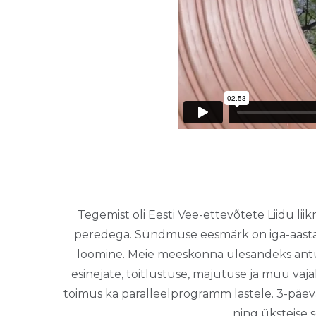
Tegemist oli Eesti Vee-ettevõtete Liidu li
peredega. Sündmuse eesmärk on iga-aastan
loomine. Meie meeskonna ülesandeks antud
esinejate, toitlustuse, majutuse ja muu vaj
toimus ka paralleelprogramm lastele. 3-päe
ning üksteise 