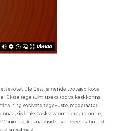
 ettevõtet üle Eesti ja nende töötajad koos
el üksteisega suhtluseks sobiva keskkonna
ine ning sobivate tegevuste, moderaatori,
nnad, siis lisaks täiskasvanute programmile,
 inimest, kes nautisid suvist meelelahutust
ust suveilmast.