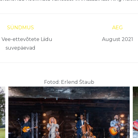
SÜNDMUS
AEG
i Vee-ettevõtete Liidu
August 2021
suvepäevad
Fotod: Erlend Štaub