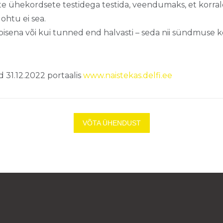
te ühekordsete testidega testida, veendumaks, et korral
ohtu ei sea.
isena või kui tunned end halvasti – seda nii sündmuse ko
d 31.12.2022 portaalis
www.naistekas.delfi.ee
VÕTA ÜHENDUST