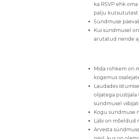
ka RSVP ehk oma t
palju kutsututest
Sündmuse päevaka
Kui sündmusel on 
arutatud nende aj
Mida rohkem on m
kogemus osalejatel
Laudades istumise
olijatega püstijal
sündmusel viibija
Kogu sündmuse möö
Läbi on mõeldud 
Arvesta sündmusel
näol, kus on olema