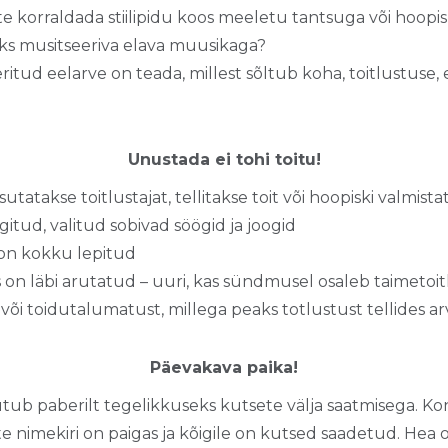
e korraldada stiilipidu koos meeletu tantsuga või hoopi
ks musitseeriva elava muusikaga?
tud eelarve on teada, millest sõltub koha, toitlustuse,
Unustada ei tohi toitu!
atakse toitlustajat, tellitakse toit või hoopiski valmista
itud, valitud sobivad söögid ja joogid
on kokku lepitud
on läbi arutatud – uuri, kas sündmusel osaleb taimetoitl
id või toidutalumatust, millega peaks totlustust tellides a
Päevakava paika!
b paberilt tegelikkuseks kutsete välja saatmisega. Kont
e nimekiri on paigas ja kõigile on kutsed saadetud. Hea