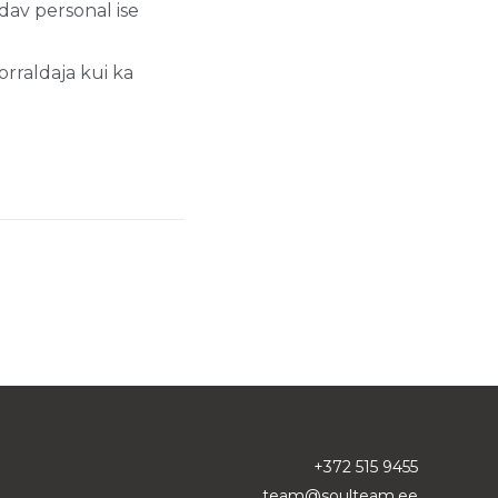
dav personal ise
rraldaja kui ka
+372 515 9455
team@soulteam.ee