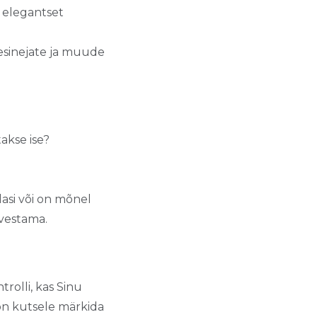
s elegantset
 esinejate ja muude
takse ise?
asi või on mõnel
rvestama.
rolli, kas Sinu
 on kutsele märkida