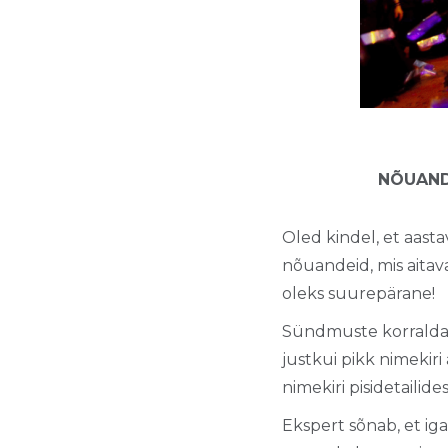
NÕUAND
Oled kindel, et aas
nõuandeid, mis aitav
oleks suurepärane!
Sündmuste korraldam
justkui pikk nimekiri
nimekiri pisidetailides
Ekspert sõnab, et ig