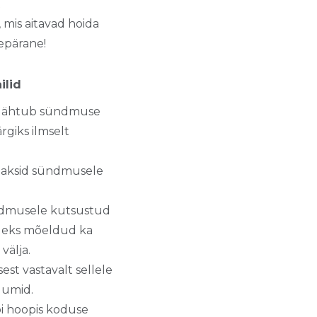
t
mis aitavad hoida
epärane!
ilid
t lähtub sündmuse
rgiks ilmselt
uaksid sündmusele
ündmusele kutsustud
 oleks mõeldud ka
välja.
est vastavalt sellele
uumid.
i hoopis koduse