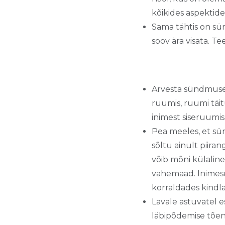
kõikides aspektide
Sama tähtis on sün
soov ära visata. Te
Arvesta sündmuse k
ruumis, ruumi täi
inimest siseruumi
Pea meeles, et sün
sõltu ainult piira
võib mõni külaline
vahemaad. Inimese
korraldades kindla
Lavale astuvatel e
läbipõdemise tõend