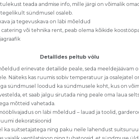
ulekust teada andmise info, mille järgi on võimalik oma
 tegelikult sündmusel osaleb.
va ja tegevuskava on läbi mõeldud
catering või tehnika rent, peab olema kõikide koostööpa
agraafik
Detailides peitub võlu
õeldud erinevate detailide peale, seda meeldejäävam
e. Näiteks kas ruumis sobiv temperatuur ja osalejatel on
ga sündmusel loodud ka sündmusele koht, kus on võima
a vestelda, et saab jalgu sirutada ning peale oma laua sel
tega mõtteid vahetada.
blivajadus on läbi mõeldud – lauad ja toolid, garderoo
ruumi dekoratsioonid
 ka suitsetajatega ning paku neile lahendust suitsuruu
s vajalik ventilatsioon ning tuhatoosid, et sündmuse üld