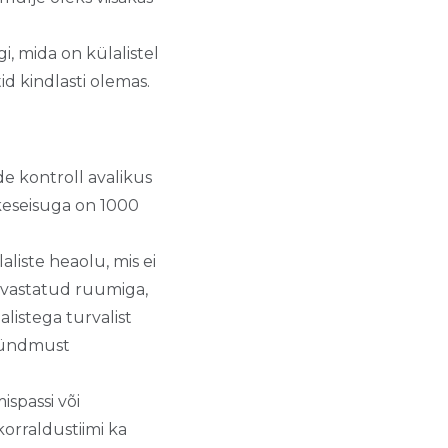
, mida on külalistel
id kindlasti olemas.
e kontroll avalikus
tkeseisuga on 1000
liste heaolu, mis ei
rahvastatud ruumiga,
listega turvalist
 sündmust
ispassi või
korraldustiimi ka