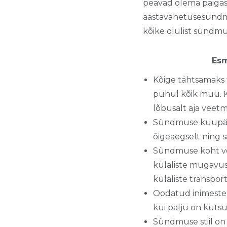
peavad olema paigas. J
aastavahetusesündmu
kõike olulist sündmu
Esm
Kõige tähtsamaks
puhul kõik muu. K
lõbusalt aja veet
Sündmuse kuupäev
õigeaegselt ning 
Sündmuse koht või
külaliste mugavuse
külaliste transpor
Oodatud inimeste a
kui palju on kuts
Sündmuse stiil on