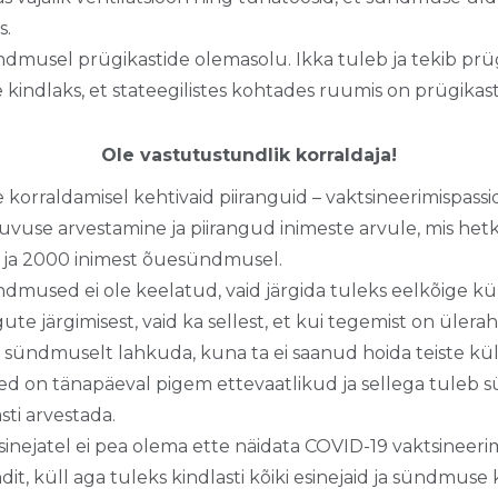
s.
dmusel prügikastide olemasolu. Ikka tuleb ja tekib prügi
e kindlaks, et stateegilistes kohtades ruumis on prügikast
Ole vastutustundlik korraldaja!
orraldamisel kehtivaid piiranguid – vaktsineerimispassid
tuvuse arvestamine ja piirangud inimeste arvule, mis he
s ja 2000 inimest õuesündmusel.
dmused ei ole keelatud, vaid järgida tuleks eelkõige küla
ngute järgimisest, vaid ka sellest, et kui tegemist on üle
 sündmuselt lahkuda, kuna ta ei saanud hoida teiste küla
d on tänapäeval pigem ettevaatlikud ja sellega tuleb
sti arvestada.
sinejatel ei pea olema ette näidata COVID-19 vaktsineerim
it, küll aga tuleks kindlasti kõiki esinejaid ja sündmuse 