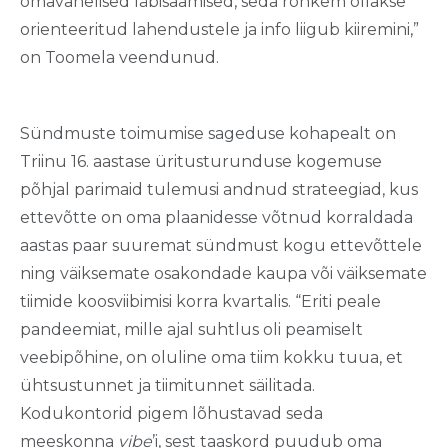
omavahelised läbisaamised, seda rohkem ollakse
orienteeritud lahendustele ja info liigub kiiremini,”
on Toomela veendunud.
Sündmuste toimumise sageduse kohapealt on
Triinu 16. aastase üritusturunduse kogemuse
põhjal parimaid tulemusi andnud strateegiad, kus
ettevõtte on oma plaanidesse võtnud korraldada
aastas paar suuremat sündmust kogu ettevõttele
ning väiksemate osakondade kaupa või väiksemate
tiimide koosviibimisi korra kvartalis. “Eriti peale
pandeemiat, mille ajal suhtlus oli peamiselt
veebipõhine, on oluline oma tiim kokku tuua, et
ühtsustunnet ja tiimitunnet säilitada.
Kodukontorid pigem lõhustavad seda
meeskonna
vibe
’i, sest taaskord puudub oma