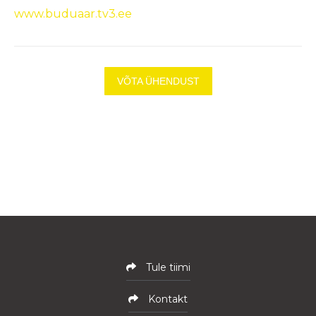
www.buduaar.tv3.ee
VÕTA ÜHENDUST
Tule tiimi
Kontakt