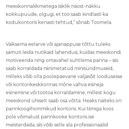
meeskonnaliikmetega isiklik näost-näkku
kokkupuude, olgugi, et töö saab kindlasti ka
kodukontoris kenasti tehtud,” sõnab Toomela.
Väiksema eelarve või ajanappuse tõttu tuleks
samuti leida nutikaid lahendusi, kuidas meeskondi
motiveerida ning omavahel suhtlema panna – siis
saab korraldada niinimetatud minisündmuseid,
milleks võib olla poolepäevane väljasõit loodusesse
või kontorikeskkonnas mõne vahva esineja
esinemine või töötoa korraldamine, millest kogu
meeskond ühiselt saab osa võtta. Heaks näiteks on
pannkoogihommikud kontoris. Kui tiimiga koos
pole võimalust pannkooke kontoris ise
meisterdada, siis võib selle ala professionaalid