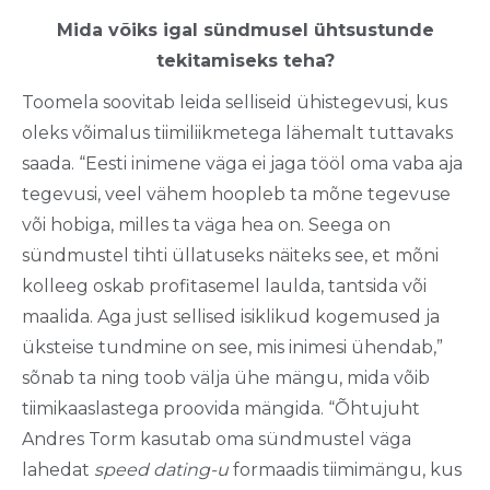
Mida võiks igal sündmusel ühtsustunde
tekitamiseks teha?
Toomela soovitab leida selliseid ühistegevusi, kus
oleks võimalus tiimiliikmetega lähemalt tuttavaks
saada. “Eesti inimene väga ei jaga tööl oma vaba aja
tegevusi, veel vähem hoopleb ta mõne tegevuse
või hobiga, milles ta väga hea on. Seega on
sündmustel tihti üllatuseks näiteks see, et mõni
kolleeg oskab profitasemel laulda, tantsida või
maalida. Aga just sellised isiklikud kogemused ja
üksteise tundmine on see, mis inimesi ühendab,”
sõnab ta ning toob välja ühe mängu, mida võib
tiimikaaslastega proovida mängida. “Õhtujuht
Andres Torm kasutab oma sündmustel väga
lahedat
speed dating-u
formaadis tiimimängu, kus