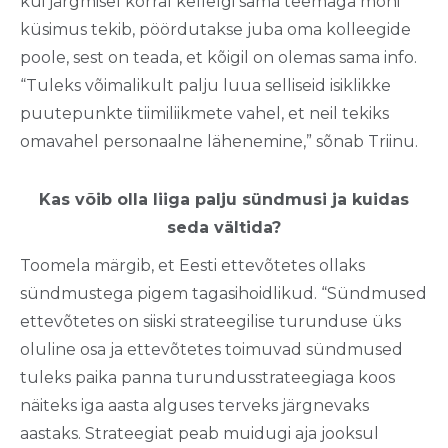
kui järgmisel korral kellelgi sama teemaga mõni
küsimus tekib, pöördutakse juba oma kolleegide
poole, sest on teada, et kõigil on olemas sama info.
“Tuleks võimalikult palju luua selliseid isiklikke
puutepunkte tiimiliikmete vahel, et neil tekiks
omavahel personaalne lähenemine,” sõnab Triinu.
Kas võib olla liiga palju sündmusi ja kuidas
seda vältida?
Toomela märgib, et Eesti ettevõtetes ollaks
sündmustega pigem tagasihoidlikud. “Sündmused
ettevõtetes on siiski strateegilise turunduse üks
oluline osa ja ettevõtetes toimuvad sündmused
tuleks paika panna turundusstrateegiaga koos
näiteks iga aasta alguses terveks järgnevaks
aastaks. Strateegiat peab muidugi aja jooksul