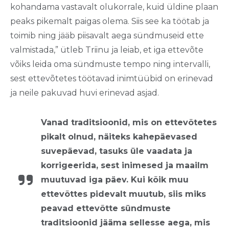
kohandama vastavalt olukorrale, kuid üldine plaan
peaks pikemalt paigas olema. Siis see ka töötab ja
toimib ning jääb piisavalt aega sündmuseid ette
valmistada,” ütleb Triinu ja leiab, et iga ettevõte
võiks leida oma sündmuste tempo ning intervalli,
sest ettevõtetes töötavad inimtüübid on erinevad
ja neile pakuvad huvi erinevad asjad.
Vanad traditsioonid, mis on ettevõtetes
pikalt olnud, näiteks kahepäevased
suvepäevad, tasuks üle vaadata ja
korrigeerida, sest inimesed ja maailm
muutuvad iga päev. Kui kõik muu
ettevõttes pidevalt muutub, siis miks
peavad ettevõtte sündmuste
traditsioonid jääma sellesse aega, mis