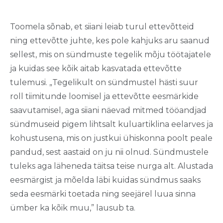
Toomela sõnab, et siiani leiab turul ettevõtteid
ning ettevõtte juhte, kes pole kahjuks aru saanud
sellest, mis on sündmuste tegelik mõju töötajatele
ja kuidas see kõik aitab kasvatada ettevõtte
tulemusi. „Tegelikult on sündmustel hästi suur
roll tiimitunde loomisel ja ettevõtte eesmärkide
saavutamisel, aga siiani näevad mitmed tööandjad
sündmuseid pigem lihtsalt kuluartiklina eelarves ja
kohustusena, mis on justkui ühiskonna poolt peale
pandud, sest aastaid on ju nii olnud. Sündmustele
tuleks aga läheneda täitsa teise nurga alt. Alustada
eesmärgist ja mõelda läbi kuidas sündmus saaks
seda eesmärki toetada ning seejärel luua sinna
ümber ka kõik muu,” lausub ta.