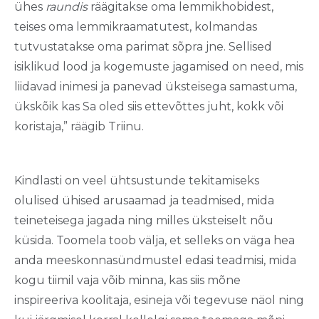
ühes
raundis
räägitakse oma lemmikhobidest,
teises oma lemmikraamatutest, kolmandas
tutvustatakse oma parimat sõpra jne. Sellised
isiklikud lood ja kogemuste jagamised on need, mis
liidavad inimesi ja panevad üksteisega samastuma,
ükskõik kas Sa oled siis ettevõttes juht, kokk või
koristaja,” räägib Triinu.
Kindlasti on veel ühtsustunde tekitamiseks
olulised ühised arusaamad ja teadmised, mida
teineteisega jagada ning milles üksteiselt nõu
küsida. Toomela toob välja, et selleks on väga hea
anda meeskonnasündmustel edasi teadmisi, mida
kogu tiimil vaja võib minna, kas siis mõne
inspireeriva koolitaja, esineja või tegevuse näol ning