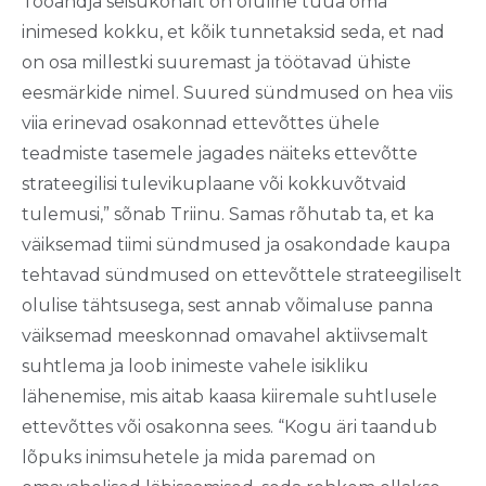
Tööandja seisukohalt on oluline tuua oma
inimesed kokku, et kõik tunnetaksid seda, et nad
on osa millestki suuremast ja töötavad ühiste
eesmärkide nimel. Suured sündmused on hea viis
viia erinevad osakonnad ettevõttes ühele
teadmiste tasemele jagades näiteks ettevõtte
strateegilisi tulevikuplaane või kokkuvõtvaid
tulemusi,” sõnab Triinu. Samas rõhutab ta, et ka
väiksemad tiimi sündmused ja osakondade kaupa
tehtavad sündmused on ettevõttele strateegiliselt
olulise tähtsusega, sest annab võimaluse panna
väiksemad meeskonnad omavahel aktiivsemalt
suhtlema ja loob inimeste vahele isikliku
lähenemise, mis aitab kaasa kiiremale suhtlusele
ettevõttes või osakonna sees. “Kogu äri taandub
lõpuks inimsuhetele ja mida paremad on