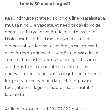
toimis 30 aastat tagasi?
Ka sündmuste strateegiaid on oluline kaasajastada,
muuta ning üle vaadata, et need täidaksid kõige
enam just hetkel ettevõttele olulisi eesmärke.
Lisaks tasub kindlasti meeles pidada, et ei ole
olemas kahte identset ettevõtet, sest inimesed
ettevõttes on erinevad ja seetõttu ei saa olla ka
identseid üritusturunduse strateegiaid – sama
sündmus toimib erinevate ettevõtete jaoks
erinevat moodi. Tegelikult saab juht oma inimesi
kõige enam motiveerida läbi selle, et pakub
töötajatele midagi, mis neid päriselt huvitab,“
lausub ta.
Artikkel on avaldatud 29.07.2022 portaalis