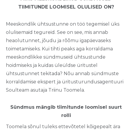
TIIMITUNDE LOOMISEL OLULISED ON?
Meeskondlik ühtsustunne on töö tegemisel üks
olulisemaid tegureid. See on see, mis annab
heaolutunnet, jõudu ja rõõmu igapäevaseks
toimetamiseks. Kui tihti peaks aga korraldama
meeskondlikke sündmuseid ühtsustunde
hoidmiseks ja kuidas üleüldse üritustel
ühtsustunnet tekitada? Nõu annab sündmuste
korraldamise ekspert ja üritusturundusagentuuri
Soulteam asutaja Triinu Toomela.
Sündmus mängib tiimitunde loomisel suurt
rolli
Toomela sõnul tuleks ettevõtetel kõigepealt ära