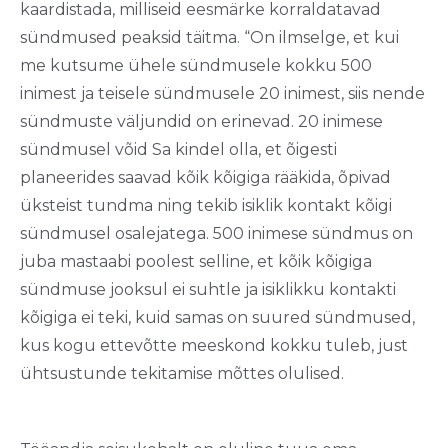
kaardistada, milliseid eesmärke korraldatavad
sündmused peaksid täitma. “On ilmselge, et kui
me kutsume ühele sündmusele kokku 500
inimest ja teisele sündmusele 20 inimest, siis nende
sündmuste väljundid on erinevad. 20 inimese
sündmusel võid Sa kindel olla, et õigesti
planeerides saavad kõik kõigiga rääkida, õpivad
üksteist tundma ning tekib isiklik kontakt kõigi
sündmusel osalejatega. 500 inimese sündmus on
juba mastaabi poolest selline, et kõik kõigiga
sündmuse jooksul ei suhtle ja isiklikku kontakti
kõigiga ei teki, kuid samas on suured sündmused,
kus kogu ettevõtte meeskond kokku tuleb, just
ühtsustunde tekitamise mõttes olulised.