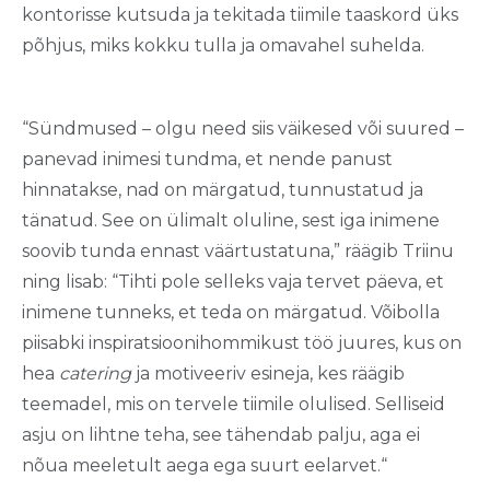
kontorisse kutsuda ja tekitada tiimile taaskord üks
põhjus, miks kokku tulla ja omavahel suhelda.
“Sündmused – olgu need siis väikesed või suured –
panevad inimesi tundma, et nende panust
hinnatakse, nad on märgatud, tunnustatud ja
tänatud. See on ülimalt oluline, sest iga inimene
soovib tunda ennast väärtustatuna,” räägib Triinu
ning lisab: “Tihti pole selleks vaja tervet päeva, et
inimene tunneks, et teda on märgatud. Võibolla
piisabki inspiratsioonihommikust töö juures, kus on
hea
catering
ja motiveeriv esineja, kes räägib
teemadel, mis on tervele tiimile olulised. Selliseid
asju on lihtne teha, see tähendab palju, aga ei
nõua meeletult aega ega suurt eelarvet.“